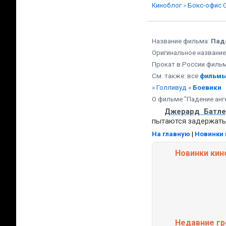
Киноблог
»
Бокс-офис 
Название фильма:
Пад
Оригинальное название
Прокат в России фильм
См. также: все
фильмы
»
Голливуд
»
Боевики
О фильме "Падение анг
Джерард Батле
пытаются задержать
На главную
|
Новинки 
Новинки кин
Недавние
г