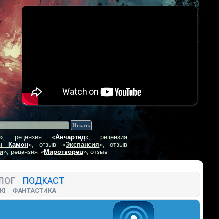
», рецензия
«
Анчартед
», рецензия
н Камон
», отзыв
«
Экспансия
», отзыв
и
», рецензия
«
Миротворец
», отзыв
ЛОГ
ПОДКАСТ
KI
ФАНТАСТИКА