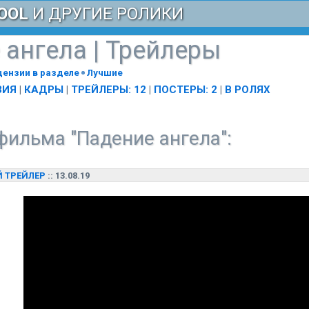
OOL
И ДРУГИЕ РОЛИКИ
 ангела
| Трейлеры
цензии в разделе
Лучшие
ЗИЯ
|
КАДРЫ
|
ТРЕЙЛЕРЫ: 12
|
ПОСТЕРЫ: 2
|
В РОЛЯХ
ильма "Падение ангела":
 ТРЕЙЛЕР
:: 13.08.19