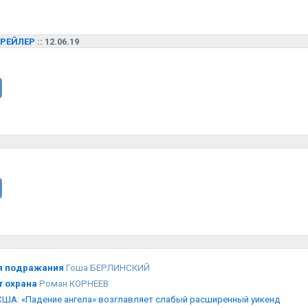
РЕЙЛЕР
:: 12.06.19
я подражания
Гоша БЕРЛИНСКИЙ
т охрана
Роман КОРНЕЕВ
США: «Падение ангела» возглавляет слабый расширенный уикенд