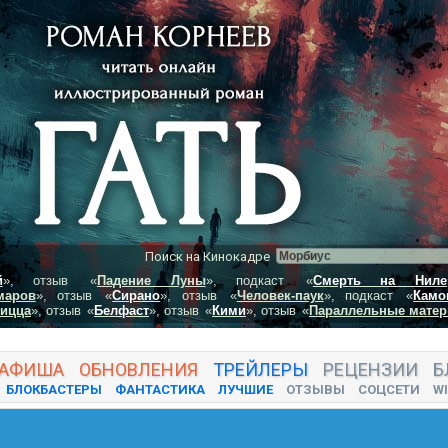
Поиск на Кинокадре
й
», отзыв
«
Падение Луны
», подкаст
«
Смерть на Ниле
маров
», отзыв
«
Сирано
», отзыв
«
Человек-паук
», подкаст
«
Камо
пицца
», отзыв
«
Белфаст
», отзыв
«
Кими
», отзыв
«
Параллельные матер
АФИША
ОБНОВЛЕНИЯ
ТРЕЙЛЕРЫ
РЕЦЕНЗИИ
Б
БЛОКБАСТЕРЫ
ФАНТАСТИКА
ЛУЧШИЕ
ОТЗЫВЫ
СОЦСЕТИ
WI