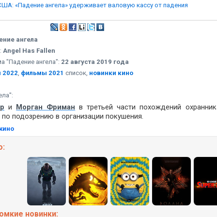
США: «Падение ангела» удерживает валовую кассу от падения
ение ангела
:
Angel Has Fallen
а "Падение ангела":
22 августа 2019 года
 2022
,
фильмы 2021
список,
новинки кино
ела":
р
и
Морган Фриман
в третьей части похождений охранни
 по подозрению в организации покушения.
кино
о:
ромкие
новинки: