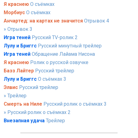
Я краснею
О съёмках
Морбиус
О съёмках
Анчартед: на картах не значится
Отрывок 4
» Отрывок 3
Игра теней
Русский TV-ролик 2
Лулу и Бриггс
Русский минутный трейлер
Игра теней
Обращение Лайама Нисона
Я краснею
Ролик о русской озвучке
Базз Лайтер
Русский трейлер
Лулу и Бриггс
О съёмках 3
Элвис
Русский трейлер
» Трейлер
Смерть на Ниле
Русский ролик о съёмках 3
» Русский ролик о съёмках 2
Внезапная удача
Трейлер