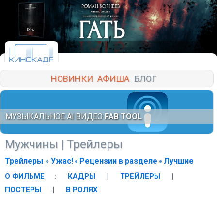
НОВИНКИ
АФИША
БЛОГ
МУЗЫКАЛЬНОЕ AI ВИДЕО
FAB TOOL
Мужчины
|
Трейлеры
Трейлеры
»
Ужас!
Рецензии в разделе
Лучшие
О ФИЛЬМЕ
:
КАДРЫ
|
ТРЕЙЛЕРЫ
|
ПОСТЕРЫ
|
В РОЛЯХ