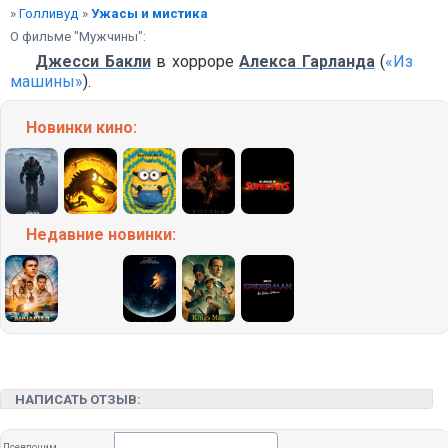
»
Голливуд
»
Ужасы и мистика
О фильме "Мужчины":
Джесси Бакли
в хорроре
Алекса Гарланда
(
«Из
машины»
).
Новинки кино:
Недавние
новинки:
НАПИСАТЬ ОТЗЫВ:
Псевдоним