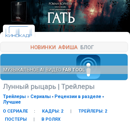
НОВИНКИ
АФИША
БЛОГ
МУЗЫКАЛЬНОЕ AI ВИДЕО
FAB TOOL
Лунный рыцарь
| Трейлеры
Трейлеры
»
Сериалы
Рецензии в разделе
Лучшие
О СЕРИАЛЕ
:
КАДРЫ: 2
|
ТРЕЙЛЕРЫ: 2
ПОСТЕРЫ
|
В РОЛЯХ