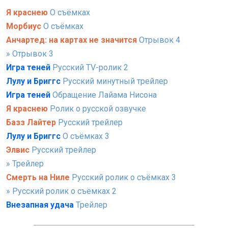
Я краснею
О съёмках
Морбиус
О съёмках
Анчартед: на картах не значится
Отрывок 4
» Отрывок 3
Игра теней
Русский TV-ролик 2
Лулу и Бриггс
Русский минутный трейлер
Игра теней
Обращение Лайама Нисона
Я краснею
Ролик о русской озвучке
Базз Лайтер
Русский трейлер
Лулу и Бриггс
О съёмках 3
Элвис
Русский трейлер
» Трейлер
Смерть на Ниле
Русский ролик о съёмках 3
» Русский ролик о съёмках 2
Внезапная удача
Трейлер