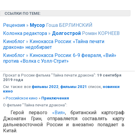
ССЫЛКИ ПО ТЕМЕ:
Рецензия
»
Мусор
Гоша БЕРЛИНСКИЙ
Колонка редактора
»
Долгострой
Роман КОРНЕЕВ
Киноблог
»
Кинокасса России: «Тайна печати
дракона» недобирает
Киноблог
»
Кинокасса России: 6-9 февраля, «Вий»
против «Волка с Уолл-Стрит»
Прокат в России фильма "Тайна печати дракона":
19 сентября
2019 года
См. также: все
фильмы 2022
,
фильмы 2021
список,
новинки
кино
»
Российское кино
»
Приключения
О фильме "Тайна печати дракона":
Герой первого
«Вия»
, британский картограф
Джонатан Грин, отправляется составлять карту
дальневосточной России и внезапно попадает в
Китай.