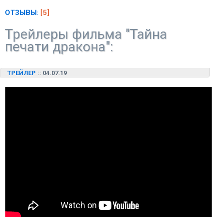
ОТЗЫВЫ
[5]
:
Трейлеры фильма "Тайна
печати дракона":
ТРЕЙЛЕР
:: 04.07.19