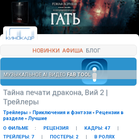
НОВИНКИ
АФИША
БЛОГ
МУЗЫКАЛЬНОЕ AI ВИДЕО
FAB TOOL
Тайна печати дракона, Вий 2
|
Трейлеры
Трейлеры
»
Приключения и фэнтэзи
Рецензии в
разделе
Лучшие
О ФИЛЬМЕ
:
РЕЦЕНЗИЯ
|
КАДРЫ: 47
|
ТРЕЙЛЕРЫ: 7
|
ПОСТЕРЫ: 2
|
В РОЛЯХ