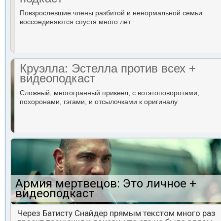
Повзрослевшие члены разбитой и ненормальной семьи
воссоединяются спустя много лет
Круэлла: Эстелла против всех +
видеоподкаст
Сложный, многогранный приквел, с вотэтоповоротами,
похоронами, гэгами, и отсылочками к оригиналу
Армия мертвецов: Это личное +
видеоподкаст
Через Батисту Снайдер прямым текстом много раз