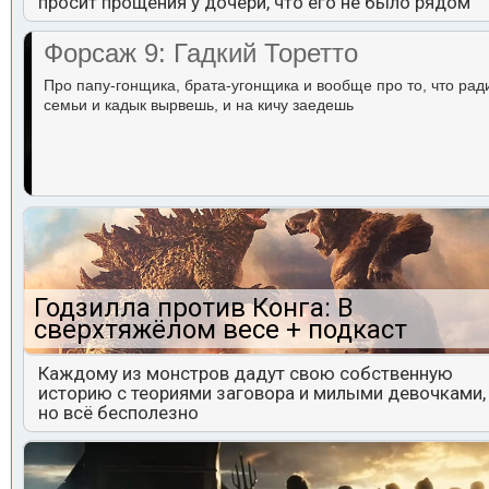
просит прощения у дочери, что его не было рядом
Форсаж 9: Гадкий Торетто
Про папу-гонщика, брата-угонщика и вообще про то, что рад
семьи и кадык вырвешь, и на кичу заедешь
Годзилла против Конга: В
сверхтяжёлом весе + подкаст
Каждому из монстров дадут свою собственную
историю с теориями заговора и милыми девочками,
но всё бесполезно