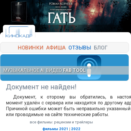
НОВИНКИ
АФИША
ОТЗЫВЫ
БЛОГ
МУЗЫКАЛЬНОЕ AI ВИДЕО
FAB TOOL
Документ не найден!
Документ, к оторому вы обратились, в насто
момент удалён с сервера или находится по другому адр
Причиной ошибки может быть неправильно указанный
или проводимые на сайте технические работы.
все фильмы: рецензии и трейлеры
фильмы 2021
|
2022