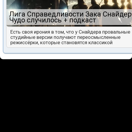
Лига Справедливости Зака Снайдер
Чудо случилось + подкаст
Есть своя ирония в том, что у Снайдера провальные
студийные версии получают переосмысленные
режиссёрки, которые становятся классикой