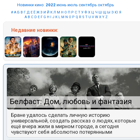
Новинки кино
:
2022
июнь
июль
сентябрь
октябрь
#
А
Б
В
Г
Д
Е
Ё
Ж
З
И
Й
К
Л
М
Н
О
П
Р
С
Т
У
Ф
Х
Ц
Ч
Ш
Щ
Ы
Э
Ю
Я
A
B
C
D
E
F
G
H
I
J
K
L
M
N
O
P
Q
R
S
T
U
V
W
X
Y
Z
Недавние
новинки:
Белфаст: Дом, любовь и фантазия
Бране удалось сделать личную историю
универсальной, создать рассказ о людях, которые
ещё вчера жили в мирном городе, а сегодня
чувствуют себя абсолютно потерянными