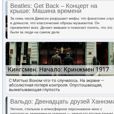
Beatles: Get Back – Концерт на
крыше: Машина времени
За семь часов Джексон разрушает мифы: что фанатские слух
и домысли, что классические образы музыкантов. Он
приземляет всех. Делает живыми и помогает понять, что это
были за люди на самом деле
Кингсмен: Начало: Кринжмен 1917
С Мэттью Воном что-то случилось. На экране —
абсолютная потеря контроля. Опустошающая,
выматывающая глупость
Вальдо: Двенадцать друзей Ханнэм
Уютное, стильное и атмосферное персонажное кино с
некоторым детективным уклоном — результат вполне радует