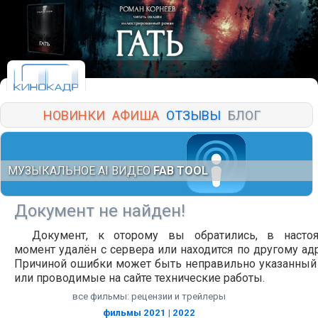
НОВИНКИ
АФИША
ОТЗЫВЫ
БЛОГ
МУЗЫКАЛЬНОЕ AI ВИДЕО
FAB TOOL
Документ не найден!
Документ, к оторому вы обратились, в насто
момент удалён с сервера или находится по другому адр
Причиной ошибки может быть неправильно указанный
или проводимые на сайте технические работы.
все фильмы: рецензии и трейлеры
фильмы 2021
|
2022