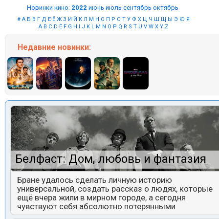
Новинки кино
:
2022
июнь
июль
сентябрь
октябрь
#
А
Б
В
Г
Д
Е
Ё
Ж
З
И
Й
К
Л
М
Н
О
П
Р
С
Т
У
Ф
Х
Ц
Ч
Ш
Щ
Ы
Э
Ю
Я
A
B
C
D
E
F
G
H
I
J
K
L
M
N
O
P
Q
R
S
T
U
V
W
X
Y
Z
Недавние
новинки:
Белфаст: Дом, любовь и фантазия
Бране удалось сделать личную историю
универсальной, создать рассказ о людях, которые
ещё вчера жили в мирном городе, а сегодня
чувствуют себя абсолютно потерянными