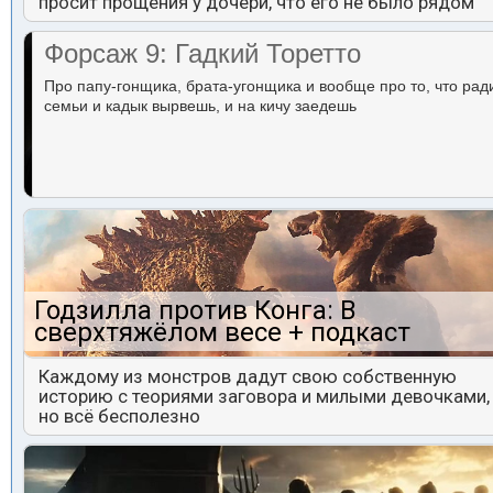
просит прощения у дочери, что его не было рядом
Форсаж 9: Гадкий Торетто
Про папу-гонщика, брата-угонщика и вообще про то, что рад
семьи и кадык вырвешь, и на кичу заедешь
Годзилла против Конга: В
сверхтяжёлом весе + подкаст
Каждому из монстров дадут свою собственную
историю с теориями заговора и милыми девочками,
но всё бесполезно