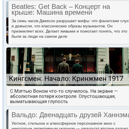
Beatles: Get Back – Концерт на
крыше: Машина времени
За семь часов Джексон разрушает мифы: что фанатские слух
и домысли, что классические образы музыкантов. Он
приземляет всех. Делает живыми и помогает понять, что это
были за люди на самом деле
Кингсмен: Начало: Кринжмен 1917
С Мэттью Воном что-то случилось. На экране —
абсолютная потеря контроля. Опустошающая,
выматывающая глупость
Вальдо: Двенадцать друзей Ханнэм
Уютное, стильное и атмосферное персонажное кино с
некоторым детективным уклоном — результат вполне радует