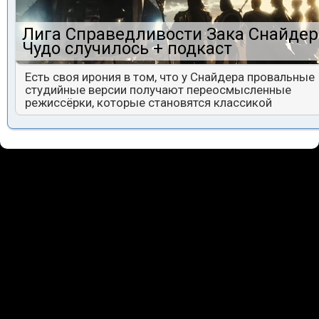
Лига Справедливости Зака Снайдер
Чудо случилось + подкаст
Есть своя ирония в том, что у Снайдера провальные
студийные версии получают переосмысленные
режиссёрки, которые становятся классикой