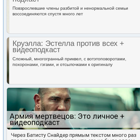
Повзрослевшие члены разбитой и ненормальной семьи
воссоединяются спустя много лет
Круэлла: Эстелла против всех +
видеоподкаст
Сложный, многогранный приквел, с вотэтоповоротами,
похоронами, гэгами, и отсылочками к оригиналу
Армия мертвецов: Это личное +
видеоподкаст
Через Батисту Снайдер прямым текстом много раз