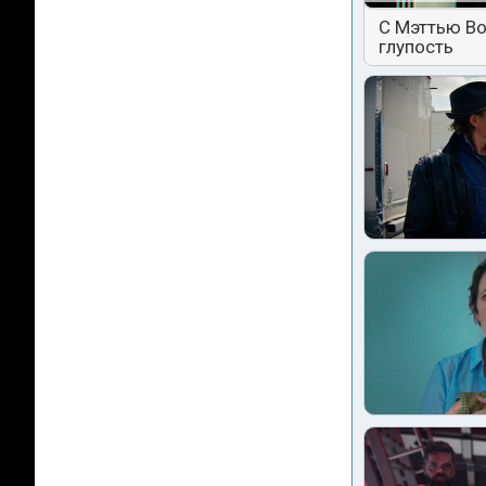
С Мэттью Во
глупость