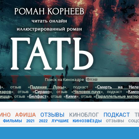
Поиск на Кинокадре
й
», отзыв
«
Падение Луны
», подкаст
«
Смерть на Ниле
маров
», отзыв
«
Сирано
», отзыв
«
Человек-паук
», подкаст
«
Камо
пицца
», отзыв
«
Белфаст
», отзыв
«
Кими
», отзыв
«
Параллельные матер
ИНО
АФИША
ОТЗЫВЫ
КИНО
БЛОГ
ПОДКАСТ
Т
ФИЛЬМЫ
2021
2022
ЛУЧШИЕ
КИНОЗВЁЗДЫ
ОТЗЫВЫ
СОЦ