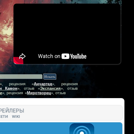
», рецензия
«
Анчартед
», рецензия
н Камон
», отзыв
«
Экспансия
», отзыв
и
», рецензия
«
Миротворец
», отзыв
РЕЙЛЕРЫ
СЕТИ
WIKI