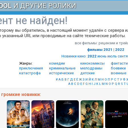
OOL
И ДРУГИЕ РОЛИКИ
нт не найден!
оторому вы обратились, в настоящий момент удалён с сервера 
 указанный URL или проводимые на сайте технические работы.
все фильмы: рецензии и тре
фильмы 2021
|
2022
Новинки кино
:
2022
июнь
июль
сент
Жанры:
комедии
кинокомиксы
фантасти
приключения
криминальные
мелодрамы
боевики
катастрофа
исторические
детские
военные
#
А
Б
В
Г
Д
Е
Ё
Ж
З
И
Й
К
Л
М
Н
О
П
Р
С
Т
У
Ф
A
B
C
D
E
F
G
H
I
J
K
L
M
N
O
P
Q
R
S
T
е
громкие
новинки: