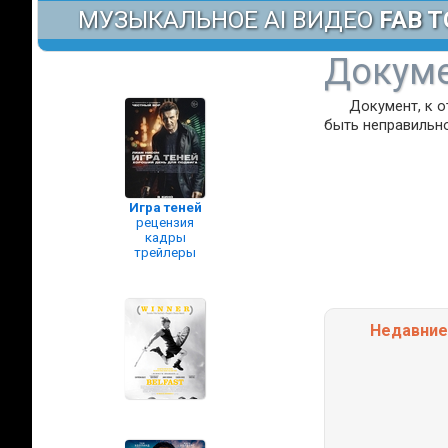
МУЗЫКАЛЬНОЕ AI ВИДЕО
FAB T
Докуме
Документ, к 
быть неправильно
Игра теней
рецензия
кадры
трейлеры
Недавни