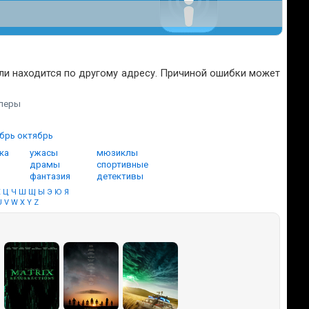
или находится по другому адресу. Причиной ошибки может
йлеры
ябрь
октябрь
ка
ужасы
мюзиклы
драмы
спортивные
фантазия
детективы
Х
Ц
Ч
Ш
Щ
Ы
Э
Ю
Я
U
V
W
X
Y
Z