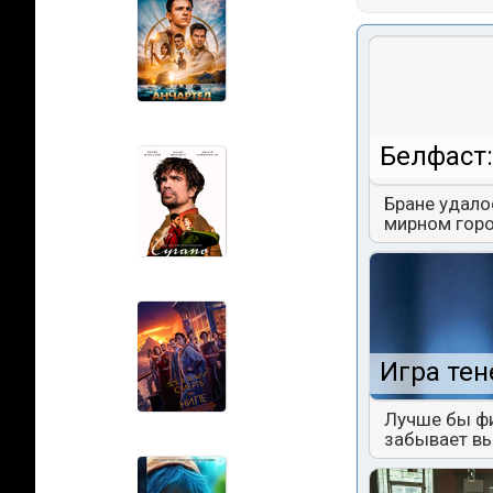
Белфаст:
Бране удало
мирном горо
Игра тен
Лучше бы фи
забывает вы