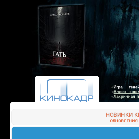
«
Игра тене
«
Аллея кош
«
Лакричная 
НОВИНКИ
К
ОБНОВЛЕНИЯ