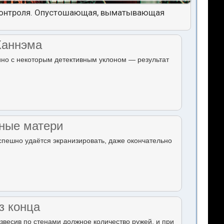
я контроля. Опустошающая, выматывающая
Ханнэма
но с некоторым детективным уклоном — результат
ные матери
спешно удаётся экранизировать, даже окончательно
з конца
звесив по стенами должное количество ружей, и при