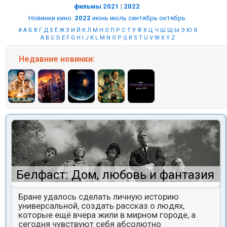
фильмы 2021
|
2022
Новинки кино
:
2022
июнь
июль
сентябрь
октябрь
#
А
Б
В
Г
Д
Е
Ё
Ж
З
И
Й
К
Л
М
Н
О
П
Р
С
Т
У
Ф
Х
Ц
Ч
Ш
Щ
Ы
Э
Ю
Я
A
B
C
D
E
F
G
H
I
J
K
L
M
N
O
P
Q
R
S
T
U
V
W
X
Y
Z
Недавние
новинки:
Белфаст: Дом, любовь и фантазия
Бране удалось сделать личную историю
универсальной, создать рассказ о людях,
которые ещё вчера жили в мирном городе, а
сегодня чувствуют себя абсолютно