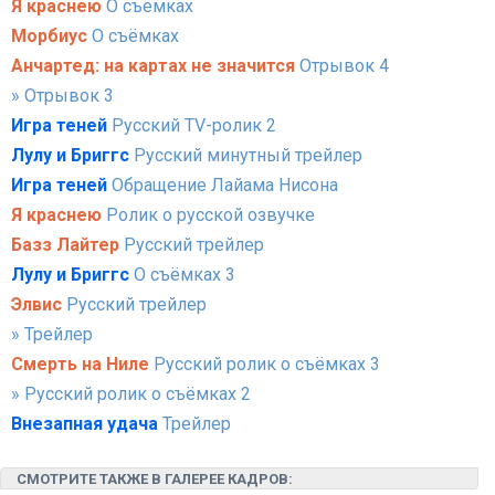
Я краснею
О съёмках
Морбиус
О съёмках
Анчартед: на картах не значится
Отрывок 4
» Отрывок 3
Игра теней
Русский TV-ролик 2
Лулу и Бриггс
Русский минутный трейлер
Игра теней
Обращение Лайама Нисона
Я краснею
Ролик о русской озвучке
Базз Лайтер
Русский трейлер
Лулу и Бриггс
О съёмках 3
Элвис
Русский трейлер
» Трейлер
Смерть на Ниле
Русский ролик о съёмках 3
» Русский ролик о съёмках 2
Внезапная удача
Трейлер
СМОТРИТЕ ТАКЖЕ В ГАЛЕРЕЕ КАДРОВ: