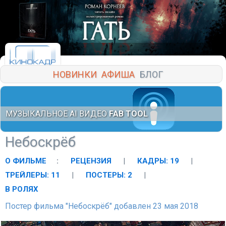
НОВИНКИ
АФИША
БЛОГ
МУЗЫКАЛЬНОЕ AI ВИДЕО
FAB TOOL
Небоскрёб
О ФИЛЬМЕ
:
РЕЦЕНЗИЯ
|
КАДРЫ: 19
|
ТРЕЙЛЕРЫ: 11
|
ПОСТЕРЫ: 2
|
В РОЛЯХ
Постер фильма "Небоскрёб" добавлен 23 мая 2018