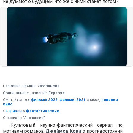
не думают о будущем, что же с ними станет потом?
Название сериала:
Экспансия
Оригинальное название:
Expanse
См. также: все
фильмы 2022
,
фильмы 2021
список,
новинки
кино
»
Сериалы
»
Фантастические
О сериале "Экспансия":
Культовый научно-фантастический сериал по
мотивам романов
Джеймса Кори
о противостоянии