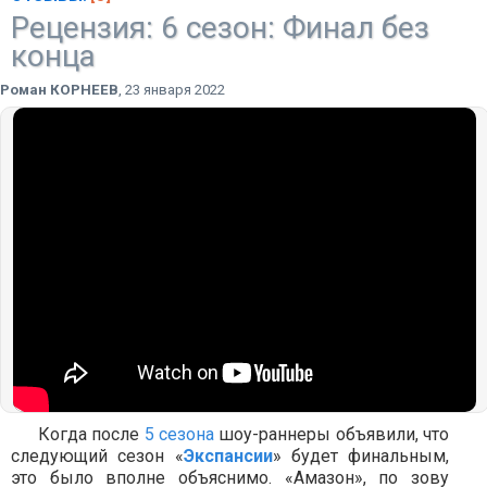
Рецензия: 6 сезон: Финал без
конца
Роман КОРНЕЕВ
,
23 января 2022
Когда после
5 сезона
шоу-раннеры объявили, что
следующий сезон «
Экспансии
» будет финальным,
это было вполне объяснимо. «Амазон», по зову