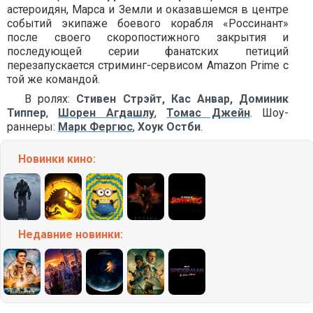
астероидян, Марса и Земли и оказавшемся в центре
событий экипаже боевого корабля «Россинант»
после своего скоропостижного закрытия и
последующей серии фанатских петиций
перезапускается стриминг-сервисом Amazon Prime с
той же командой.
В ролях:
Стивен Стрэйт, Кас Анвар, Доминик
Типпер
,
Шорен Агдашлу
,
Томас Джейн
. Шоу-
раннеры:
Марк Фергюс
,
Хоук Остби
.
Новинки кино:
Недавние
новинки: