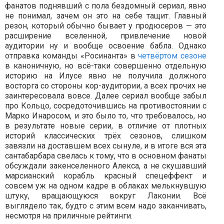
фанатов поднявший с пола бездомный сериал, явно
не понимал, зачем он это на себе тащит. Главный
резон, который обычно бывает у продюсеров — это
расширение вселенной, привлечение новой
аудитории ну и вообще освоение бабла. Однако
отправка команды «Росинанта» в
четвёртом сезоне
в каноничную, но всё-таки совершенно отдельную
историю на Илусе явно не получила должного
восторга со стороны кор-аудитории, а всех прочих не
заинтересовала вовсе. Далее сериал вообще забыл
про Кольцо, сосредоточившись на противостоянии с
Марко Инаросом, и это было то, что требовалось, но
в результате новые серии, в отличие от плотных
историй классических трёх сезонов, слишком
завязли на доставшем всех сынуле, и в итоге вся эта
сантабарбара свелась к тому, что в основном фанаты
обсуждали закенселенного Алекса, а не скушавший
марсианский корабль красный спецеффект и
совсем уж на одном кадре в облаках мелькнувшую
штуку, вращающуюся вокруг Лаконии. Всё
выглядело так, будто с этим всем надо заканчивать,
несмотря на приличные рейтинги.