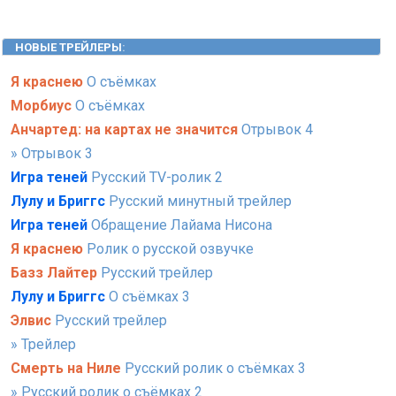
НОВЫЕ ТРЕЙЛЕРЫ
:
Я краснею
О съёмках
Морбиус
О съёмках
Анчартед: на картах не значится
Отрывок 4
» Отрывок 3
Игра теней
Русский TV-ролик 2
Лулу и Бриггс
Русский минутный трейлер
Игра теней
Обращение Лайама Нисона
Я краснею
Ролик о русской озвучке
Базз Лайтер
Русский трейлер
Лулу и Бриггс
О съёмках 3
Элвис
Русский трейлер
» Трейлер
Смерть на Ниле
Русский ролик о съёмках 3
» Русский ролик о съёмках 2