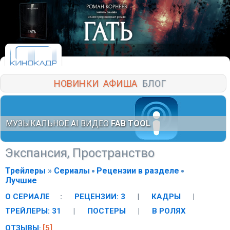
НОВИНКИ
АФИША
БЛОГ
МУЗЫКАЛЬНОЕ AI ВИДЕО
FAB TOOL
Экспансия, Пространство
Трейлеры
»
Сериалы
Рецензии в разделе
Лучшие
О СЕРИАЛЕ
:
РЕЦЕНЗИИ: 3
|
КАДРЫ
|
ТРЕЙЛЕРЫ: 31
|
ПОСТЕРЫ
|
В РОЛЯХ
ОТЗЫВЫ
[5]
: