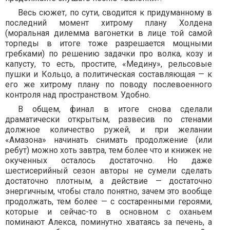
Весь сюжет, по сути, сводится к придуманному в
последний момент хитрому плану Холдена
(моральная дилемма вагонетки в лице той самой
торпеды в итоге тоже разрешается мощными
гребками) по решению задачки про волка, козу и
капусту, то есть, простите, «Медину», рельсовые
пушки и Кольцо, а политическая составляющая — к
его же хитрому плану по поводу послевоенного
контроля над пространством. Удобно.
В общем, финал в итоге снова сделали
драматически открытым, развесив по стенами
должное количество ружей, и при желании
«Амазона» начинать снимать продолжение (или
ребут) можно хоть завтра, тем более что и книжек не
окученных осталось достаточно. Но даже
шестисерийный сезон авторы не сумели сделать
достаточно плотным, а действие — достаточно
энергичным, чтобы стало понятно, зачем это вообще
продолжать, тем более — с состаренными героями,
которые и сейчас-то в основном с оханьем
поминают Алекса, поминутно хватаясь за печень, а