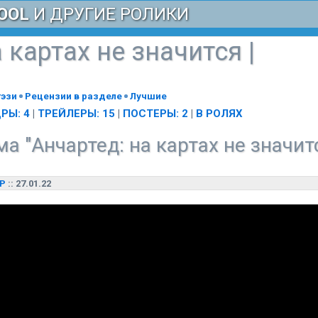
OOL
И ДРУГИЕ РОЛИКИ
а картах не значится
|
тэзи
Рецензии в разделе
Лучшие
РЫ: 4
|
ТРЕЙЛЕРЫ: 15
|
ПОСТЕРЫ: 2
|
В РОЛЯХ
 "Анчартед: на картах не значитс
Р
:: 27.01.22