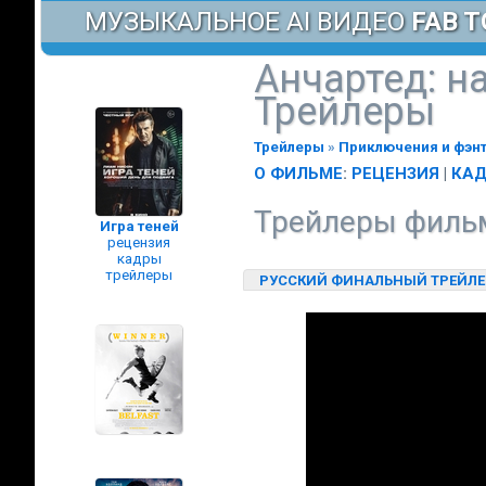
МУЗЫКАЛЬНОЕ AI ВИДЕО
FAB T
Анчартед: н
Трейлеры
Трейлеры
»
Приключения и фэн
О ФИЛЬМЕ
:
РЕЦЕНЗИЯ
|
КАД
Трейлеры фильма
Игра теней
рецензия
кадры
трейлеры
РУССКИЙ ФИНАЛЬНЫЙ ТРЕЙЛЕ