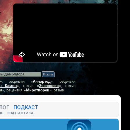
», рецензия
«
Анчартед
», рецензия
н Камон
», отзыв
«
Экспансия
», отзыв
и
», рецензия
«
Миротворец
», отзыв
ЛОГ
ПОДКАСТ
KI
ФАНТАСТИКА