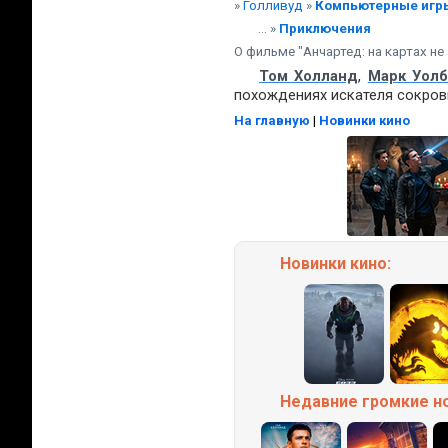
»
Голливуд
»
Компьютерные игр
... »
Приключения
О фильме "Анчартед: на картах не 
Том Холланд
,
Марк Уолб
похождениях искателя сокров
На главную
|
Новинки кино
Новинки кино:
Недавние
громкие
н