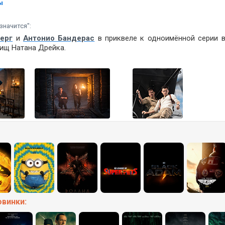
ы
значится":
ерг
и
Антонио Бандерас
в приквеле к одноимённой серии 
ищ Натана Дрейка.
овинки: