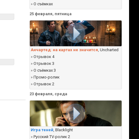
»
О съёмках
25 февраля, пятница
Анчартед: на картах не значится
, Uncharted
»
Отрывок 4
»
Отрывок 3
»
О съёмках 3
»
Промо-ролик
»
Отрывок 2
23 февраля, среда
Игра теней
, Blacklight
»
Русский TV-ролик 2