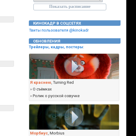
КИНОКАДР В СОЦСЕТЯХ
Твиты пользователя @kinokadr
ОБНОВЛЕНИЯ
Трейлеры, кадры, постеры
:
Я краснею
, Turning Red
»
О съёмках
»
Ролик о русской озвучке
Морбиус
, Morbius