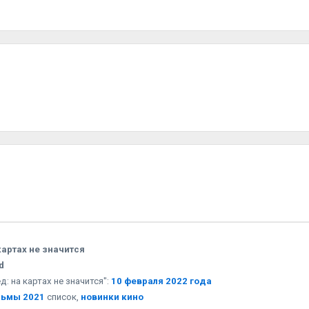
картах не значится
d
: на картах не значится":
10 февраля 2022 года
льмы 2021
список,
новинки кино