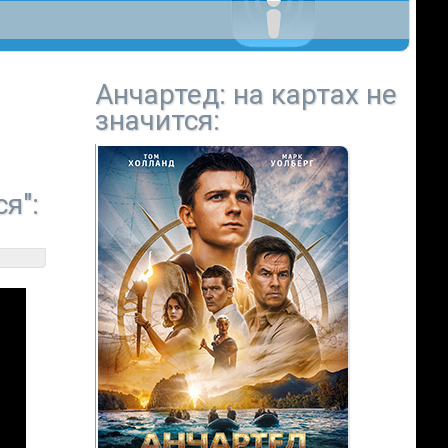
Анчартед: на картах не
значится
:
я":