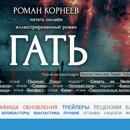
Поиск на Кинокадре
й
», отзыв
«
Падение Луны
», подкаст
«
Смерть на Ниле
маров
», отзыв
«
Сирано
», отзыв
«
Человек-паук
», подкаст
«
Камо
пицца
», отзыв
«
Белфаст
», отзыв
«
Кими
», отзыв
«
Параллельные матер
АФИША
ОБНОВЛЕНИЯ
ТРЕЙЛЕРЫ
РЕЦЕНЗИИ
Б
БЛОКБАСТЕРЫ
ФАНТАСТИКА
ЛУЧШИЕ
ОТЗЫВЫ
СОЦСЕТИ
WI