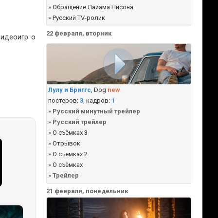
»
Обращение Лайама Нисона
»
Русский TV-ролик
22 февраля, вторник
видеоигр о
Лулу и Бриггс
, Dog
new
постеров:
3
,
кадров:
1
»
Русский минутный трейлер
»
Русский трейлер
»
О съёмках 3
»
Отрывок
»
О съёмках 2
»
О съёмках
»
Трейлер
21 февраля, понедельник