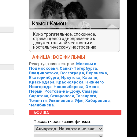
Камон Камон
Кино трогательное, спокойное,
стремящееся одновременно к
документальной честности и
ностальгическому настроению
АФИША: ВСЕ ФИЛЬМЫ
Репертуар кинотеатров:
Москвы и
Подмосковья
,
Санкт-Петербурга
,
Владивостока
,
Волгограда
,
Воронежа
,
Екатеринбурга
,
Иркутска
,
Казани
,
Краснодара
,
Красноярска
,
Нижнего
Новгорода
,
Новосибирска
,
Омска
,
Перми
,
Ростова-на-Дону
,
Самары
,
Саратова
,
Ставрополя
,
Таганрога
,
Тольятти
,
Ульяновска
,
Уфы
,
Хабаровска
,
Челябинска
.
АФИША
Показать расписание фильма: