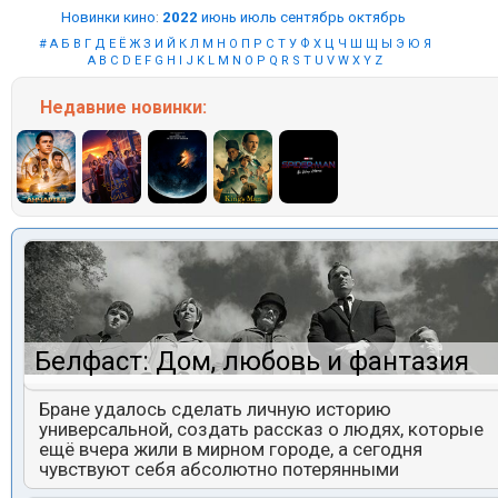
Новинки кино
:
2022
июнь
июль
сентябрь
октябрь
#
А
Б
В
Г
Д
Е
Ё
Ж
З
И
Й
К
Л
М
Н
О
П
Р
С
Т
У
Ф
Х
Ц
Ч
Ш
Щ
Ы
Э
Ю
Я
A
B
C
D
E
F
G
H
I
J
K
L
M
N
O
P
Q
R
S
T
U
V
W
X
Y
Z
Недавние
новинки:
Белфаст: Дом, любовь и фантазия
Бране удалось сделать личную историю
универсальной, создать рассказ о людях, которые
ещё вчера жили в мирном городе, а сегодня
чувствуют себя абсолютно потерянными