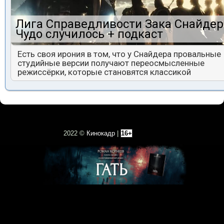
Лига Справедливости Зака Снайдер
Чудо случилось + подкаст
Есть своя ирония в том, что у Снайдера провальные
студийные версии получают переосмысленные
режиссёрки, которые становятся классикой
2022 ©
Кинокадр
|
16+