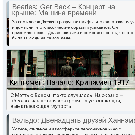
Beatles: Get Back – Концерт на
крыше: Машина времени
За семь часов Джексон разрушает мифы: что фанатские слух
и домысли, что классические образы музыкантов. Он
приземляет всех. Делает живыми и помогает понять, что это
были за люди на самом деле
Кингсмен: Начало: Кринжмен 1917
С Мэттью Воном что-то случилось. На экране —
абсолютная потеря контроля. Опустошающая,
выматывающая глупость
Вальдо: Двенадцать друзей Ханнэм
Уютное, стильное и атмосферное персонажное кино с
некоторым детективным уклоном — результат вполне радует