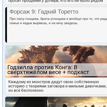
просит прощения у дочери, что его не было рядом
Форсаж 9: Гадкий Торетто
Про папу-гонщика, брата-угонщика и вообще про то, что рад
семьи и кадык вырвешь, и на кичу заедешь
Годзилла против Конга: В
сверхтяжёлом весе + подкаст
Каждому из монстров дадут свою собственную
историю с теориями заговора и милыми девочками,
но всё бесполезно