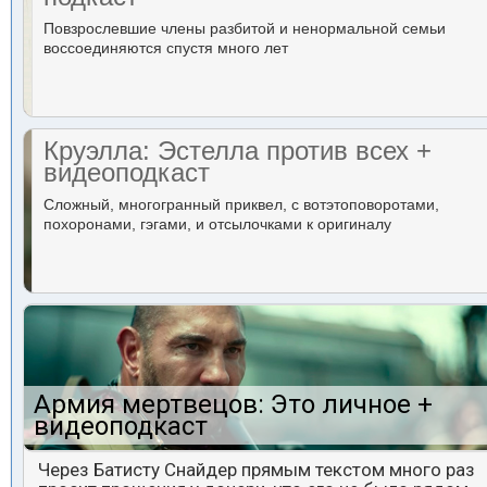
Повзрослевшие члены разбитой и ненормальной семьи
воссоединяются спустя много лет
Круэлла: Эстелла против всех +
видеоподкаст
Сложный, многогранный приквел, с вотэтоповоротами,
похоронами, гэгами, и отсылочками к оригиналу
Армия мертвецов: Это личное +
видеоподкаст
Через Батисту Снайдер прямым текстом много раз