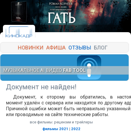
НОВИНКИ
АФИША
ОТЗЫВЫ
БЛОГ
МУЗЫКАЛЬНОЕ AI ВИДЕО
FAB TOOL
Документ не найден!
Документ, к оторому вы обратились, в насто
момент удалён с сервера или находится по другому адр
Причиной ошибки может быть неправильно указанный
или проводимые на сайте технические работы.
все фильмы: рецензии и трейлеры
фильмы 2021
|
2022