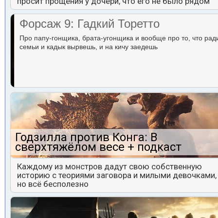
просит прощения у дочери, что его не было рядом
Форсаж 9: Гадкий Торетто
Про папу-гонщика, брата-угонщика и вообще про то, что рад
семьи и кадык вырвешь, и на кичу заедешь
Годзилла против Конга: В
сверхтяжёлом весе + подкаст
Каждому из монстров дадут свою собственную
историю с теориями заговора и милыми девочками,
но всё бесполезно