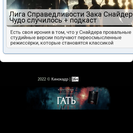
Лига Справедливости Зака Снайдер
Чудо случилось + подкаст
Есть своя ирония в том, что у Снайдера провальные
студийные версии получают переосмысленные
режиссёрки, которые становятся классикой
2022 ©
Кинокадр
|
16+