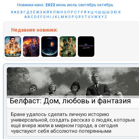
Новинки кино
:
2022
июнь
июль
сентябрь
октябрь
#
А
Б
В
Г
Д
Е
Ё
Ж
З
И
Й
К
Л
М
Н
О
П
Р
С
Т
У
Ф
Х
Ц
Ч
Ш
Щ
Ы
Э
Ю
Я
A
B
C
D
E
F
G
H
I
J
K
L
M
N
O
P
Q
R
S
T
U
V
W
X
Y
Z
Недавние
новинки:
Белфаст: Дом, любовь и фантазия
Бране удалось сделать личную историю
универсальной, создать рассказ о людях, которые
ещё вчера жили в мирном городе, а сегодня
чувствуют себя абсолютно потерянными