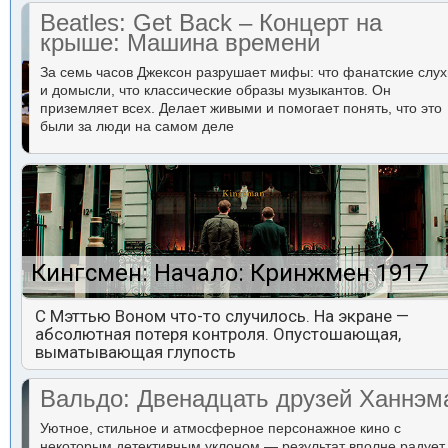
Beatles: Get Back – Концерт на
крыше: Машина времени
За семь часов Джексон разрушает мифы: что фанатские слух
и домысли, что классические образы музыкантов. Он
приземляет всех. Делает живыми и помогает понять, что это
были за люди на самом деле
Кингсмен: Начало: Кринжмен 1917
С Мэттью Воном что-то случилось. На экране —
абсолютная потеря контроля. Опустошающая,
выматывающая глупость
Вальдо: Двенадцать друзей Ханнэм
Уютное, стильное и атмосферное персонажное кино с
некоторым детективным уклоном — результат вполне радует