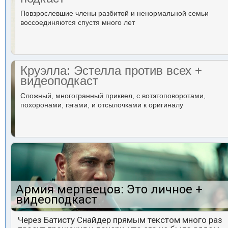
Повзрослевшие члены разбитой и ненормальной семьи
воссоединяются спустя много лет
Круэлла: Эстелла против всех +
видеоподкаст
Сложный, многогранный приквел, с вотэтоповоротами,
похоронами, гэгами, и отсылочками к оригиналу
Армия мертвецов: Это личное +
видеоподкаст
Через Батисту Снайдер прямым текстом много раз