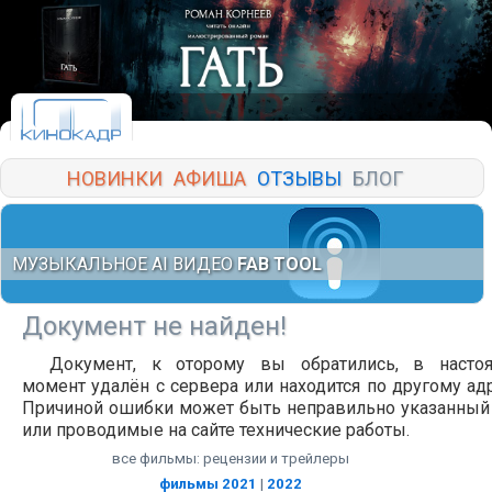
НОВИНКИ
АФИША
ОТЗЫВЫ
БЛОГ
МУЗЫКАЛЬНОЕ AI ВИДЕО
FAB TOOL
Документ не найден!
Документ, к оторому вы обратились, в насто
момент удалён с сервера или находится по другому адр
Причиной ошибки может быть неправильно указанный
или проводимые на сайте технические работы.
все фильмы: рецензии и трейлеры
фильмы 2021
|
2022