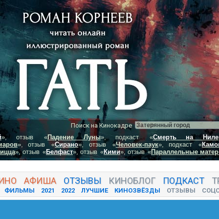
Поиск на Кинокадре
й
», отзыв
«
Падение Луны
», подкаст
«
Смерть на Ниле
маров
», отзыв
«
Сирано
», отзыв
«
Человек-паук
», подкаст
«
Камо
пицца
», отзыв
«
Белфаст
», отзыв
«
Кими
», отзыв
«
Параллельные матер
ИНО
АФИША
ОТЗЫВЫ
КИНО
БЛОГ
ПОДКАСТ
Т
ФИЛЬМЫ
2021
2022
ЛУЧШИЕ
КИНОЗВЁЗДЫ
ОТЗЫВЫ
СОЦ