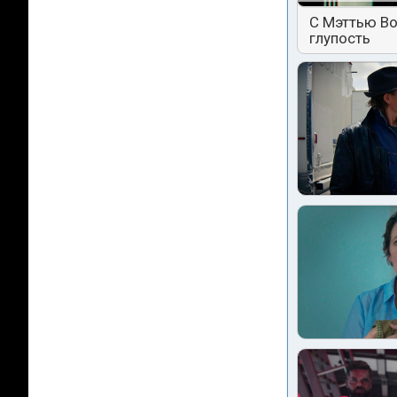
С Мэттью Во
глупость