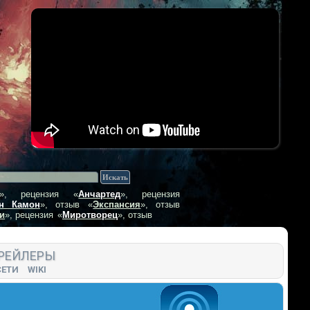
», рецензия
«
Анчартед
», рецензия
н Камон
», отзыв
«
Экспансия
», отзыв
и
», рецензия
«
Миротворец
», отзыв
РЕЙЛЕРЫ
СЕТИ
WIKI