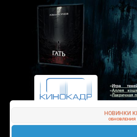
«
Игра тене
«
Аллея кош
«
Лакричная 
НОВИНКИ
К
ОБНОВЛЕНИЯ