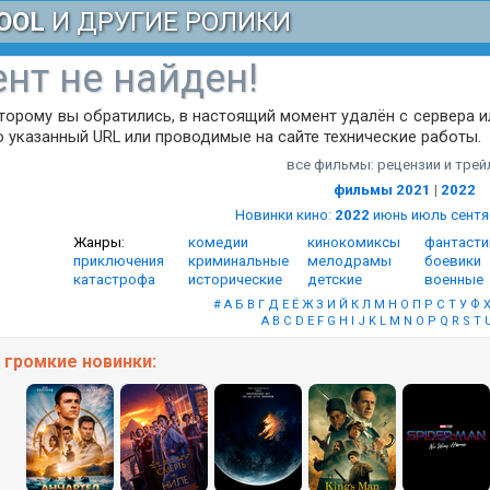
OOL
И ДРУГИЕ РОЛИКИ
нт не найден!
оторому вы обратились, в настоящий момент удалён с сервера 
 указанный URL или проводимые на сайте технические работы.
все фильмы: рецензии и тре
фильмы 2021
|
2022
Новинки кино
:
2022
июнь
июль
сент
Жанры:
комедии
кинокомиксы
фантасти
приключения
криминальные
мелодрамы
боевики
катастрофа
исторические
детские
военные
#
А
Б
В
Г
Д
Е
Ё
Ж
З
И
Й
К
Л
М
Н
О
П
Р
С
Т
У
Ф
A
B
C
D
E
F
G
H
I
J
K
L
M
N
O
P
Q
R
S
T
е
громкие
новинки: