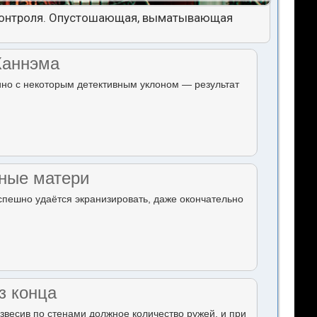
я контроля. Опустошающая, выматывающая
Ханнэма
но с некоторым детективным уклоном — результат
ные матери
спешно удаётся экранизировать, даже окончательно
з конца
звесив по стенами должное количество ружей, и при