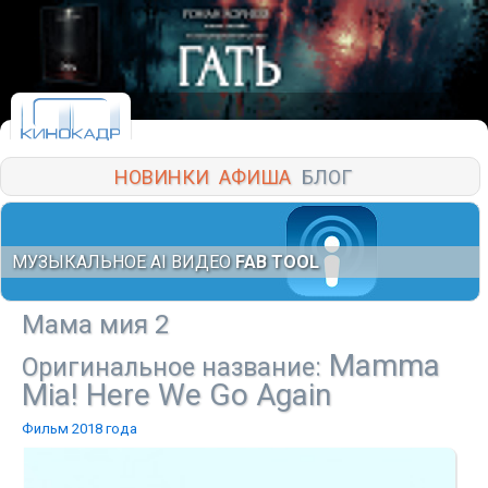
НОВИНКИ
АФИША
БЛОГ
МУЗЫКАЛЬНОЕ AI ВИДЕО
FAB TOOL
Мама мия 2
Mamma
Оригинальное название:
Mia! Here We Go Again
Фильм 2018 года