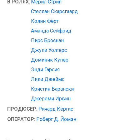
В РОЛЯХ:
Мерил Стрип
Стеллан Скарсгаард
Колин Фёрт
Аманда Сейфрид
Пирс Броснан
Джули Уолтерс
Доминик Купер
Энди Гарсия
Лили Джеймс
Кристин Барански
Джереми Ирвин
ПРОДЮСЕР:
Ричард Кёртис
ОПЕРАТОР:
Роберт Д. Йомэн