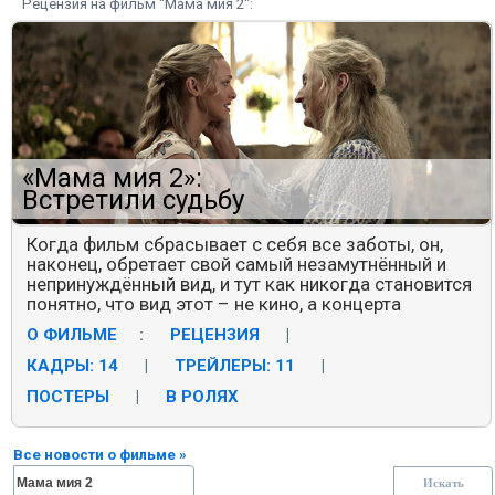
Рецензия на фильм "Мама мия 2":
«Мама мия 2»:
Встретили судьбу
Когда фильм сбрасывает с себя все заботы, он,
наконец, обретает свой самый незамутнённый и
непринуждённый вид, и тут как никогда становится
понятно, что вид этот – не кино, а концерта
О ФИЛЬМЕ
:
РЕЦЕНЗИЯ
|
КАДРЫ: 14
|
ТРЕЙЛЕРЫ: 11
|
ПОСТЕРЫ
|
В РОЛЯХ
Все новости о фильме »