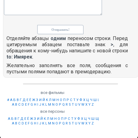
Отделяйте абзацы
одним
переносом строки. Перед
цитируемым абзацем поставьте знак
>
, для
обращения к кому-нибудь напишите с новой строки
to: Имярек
.
Желательно заполнять все поля, сообщения с
пустыми полями попадают в премодерацию.
все фильмы
#
А
Б
В
Г
Д
Е
Ё
Ж
З
И
Й
К
Л
М
Н
О
П
Р
С
Т
У
Ф
Х
Ц
Ч
Ш
Щ
Ы
Э
Ю
Я
A
B
C
D
E
F
G
H
I
J
K
L
M
N
O
P
Q
R
S
T
U
V
W
X
Y
Z
все персоны
А
Б
В
Г
Д
Е
Ё
Ж
З
И
Й
К
Л
М
Н
О
П
Р
С
Т
У
Ф
Х
Ц
Ч
Ш
Щ
Ы
Э
Ю
Я
A
B
C
D
E
F
G
H
I
J
K
L
M
N
O
P
Q
R
S
T
U
V
W
X
Y
Z