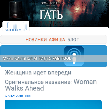
НОВИНКИ
АФИША
БЛОГ
МУЗЫКАЛЬНОЕ AI ВИДЕО
FAB TOOL
Женщина идет впереди
Woman
Оригинальное название:
Walks Ahead
Фильм 2018 года