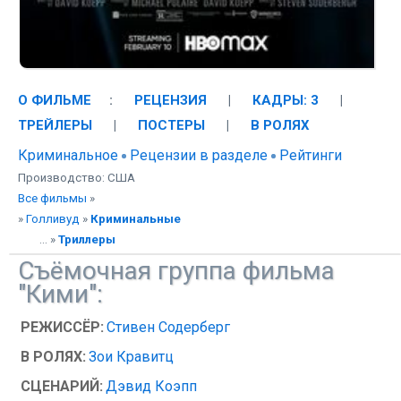
О ФИЛЬМЕ
:
РЕЦЕНЗИЯ
|
КАДРЫ: 3
|
ТРЕЙЛЕРЫ
|
ПОСТЕРЫ
|
В РОЛЯХ
Криминальное
Рецензии в разделе
Рейтинги
Производство: США
Все фильмы
»
»
Голливуд
»
Криминальные
... »
Триллеры
Съёмочная группа фильма
"Кими":
РЕЖИССЁР:
Стивен Содерберг
В РОЛЯХ:
Зои Кравитц
СЦЕНАРИЙ:
Дэвид Коэпп