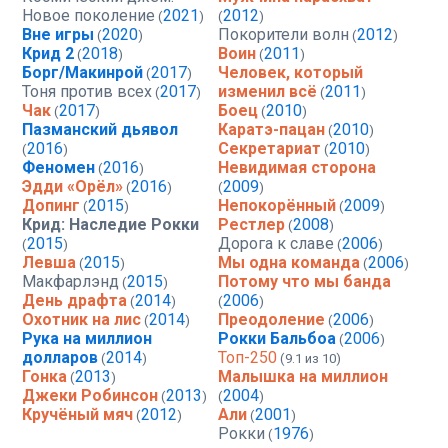
Новое поколение
2021
2012
(
)
(
)
Вне игры
2020
Покорители волн
2012
(
)
(
)
Крид 2
2018
Воин
2011
(
)
(
)
Борг/Макинрой
2017
Человек, который
(
)
Тоня против всех
2017
изменил всё
2011
(
)
(
)
Чак
2017
Боец
2010
(
)
(
)
Пазманский дьявол
Каратэ-пацан
2010
(
)
2016
Секретариат
2010
(
)
(
)
Феномен
2016
Невидимая сторона
(
)
Эдди «Орёл»
2016
2009
(
)
(
)
Допинг
2015
Непокорённый
2009
(
)
(
)
Крид: Наследие Рокки
Рестлер
2008
(
)
2015
Дорога к славе
2006
(
)
(
)
Левша
2015
Мы одна команда
2006
(
)
(
)
Макфарлэнд
2015
Потому что мы банда
(
)
День драфта
2014
2006
(
)
(
)
Охотник на лис
2014
Преодоление
2006
(
)
(
)
Рука на миллион
Рокки Бальбоа
2006
(
)
долларов
2014
Топ-250
(
)
(9.1 из 10)
Гонка
2013
Малышка на миллион
(
)
Джеки Робинсон
2013
2004
(
)
(
)
Кручёный мяч
2012
Али
2001
(
)
(
)
Рокки
1976
(
)