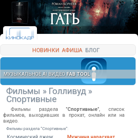
НОВИНКИ
АФИША
БЛОГ
МУЗЫКАЛЬНОЕ AI ВИДЕО
FAB TOOL
Фильмы
»
Голливуд
»
Спортивные
Фильмы раздела "
Спортивные
", список
фильмов, выходивших в прокат, онлайн или на
видео.
Фильмы раздела "Спортивные":
Космический джем:
Мужчина нарасхват