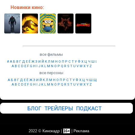
Новинки кино:
все фильмы
#
А
Б
В
Г
Д
Е
Ё
Ж
З
И
Й
К
Л
М
Н
О
П
Р
С
Т
У
Ф
Х
Ц
Ч
Ш
Щ
Ы
Э
Ю
Я
A
B
C
D
E
F
G
H
I
J
K
L
M
N
O
P
Q
R
S
T
U
V
W
X
Y
Z
все персоны
А
Б
В
Г
Д
Е
Ё
Ж
З
И
Й
К
Л
М
Н
О
П
Р
С
Т
У
Ф
Х
Ц
Ч
Ш
Щ
Ы
Э
Ю
Я
A
B
C
D
E
F
G
H
I
J
K
L
M
N
O
P
Q
R
S
T
U
V
W
X
Y
Z
БЛОГ
ТРЕЙЛЕРЫ
ПОДКАСТ
2022 ©
Кинокадр
|
16+
|
Реклама