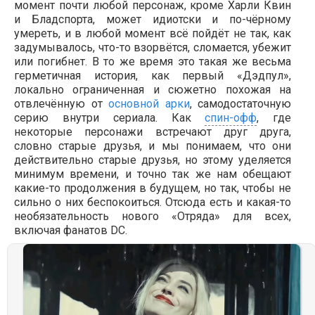
момент почти любой персонаж, кроме Харли Квин
и Бладспорта, может идиотски и по-чёрному
умереть, и в любой момент всё пойдёт не так, как
задумывалось, что-то взорвётся, сломается, убежит
или погибнет. В то же время это такая же весьма
герметичная история, как первый «Дэдпул»,
локально ограниченная и сюжетно похожая на
отвлечённую от
основной арки
, самодостаточную
серию внутри сериала. Как
спин-офф
, где
некоторые персонажи встречают друг друга,
словно старые друзья, и мы понимаем, что они
действительно старые друзья, но этому уделяется
минимум времени, и точно так же нам обещают
какие-то продолжения в будущем, но так, чтобы не
сильно о них беспокоиться. Отсюда есть и какая-то
необязательность нового «Отряда» для всех,
включая фанатов DC.