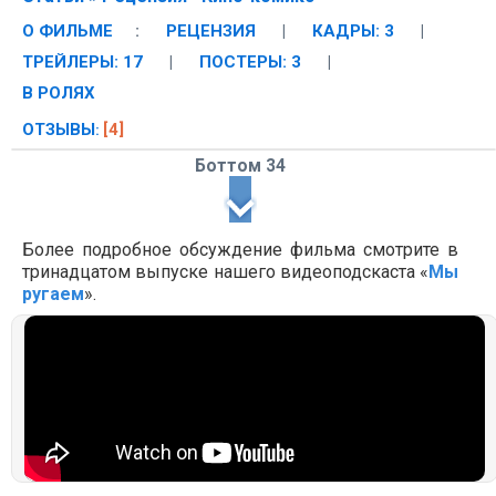
О ФИЛЬМЕ
:
РЕЦЕНЗИЯ
|
КАДРЫ: 3
|
ТРЕЙЛЕРЫ: 17
|
ПОСТЕРЫ: 3
|
В РОЛЯХ
ОТЗЫВЫ
[4]
:
Боттом 34
Более подробное обсуждение фильма смотрите в
тринадцатом выпуске нашего видеоподскаста «
Мы
ругаем
».