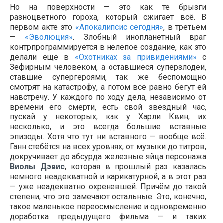
Но на поверхности — это как те брызги
разноцветного гороха, который сжигает всё. В
первом акте это
«Апокалипсис сегодня»
, в третьем
—
«Эволюция»
. Злобный инопланетный враг
контрпрограммируется в нелепое создание, как это
делали ещё в
«Охотниках за привидениями»
с
Зефирным человеком, а оставшиеся суперзлодеи,
ставшие супергероями, так же беспомощно
смотрят на катастрофу, а потом всё равно бегут ей
навстречу. У каждого по ходу дела, независимо от
времени его смерти, есть свой звёздный час,
пускай у некоторых, как у Харли Квин, их
несколько, и это всегда большие вставные
эпизоды. Хотя что тут ни вставного — вообще всё.
Ганн стебётся на всех уровнях, от музыки до титров,
докручивает до абсурда железные яйца персонажа
Виолы Дэвис
, которая в прошлый раз казалась
немного неадекватной и карикатурной, а в этот раз
— уже неадекватно охреневшей. Причём до такой
степени, что это замечают остальные. Это, конечно,
такое маленькое переосмысление и одновременно
доработка предыдущего фильма — и таких