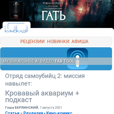
РЕЦЕНЗИИ
НОВИНКИ
АФИША
МУЗЫКАЛЬНОЕ AI ВИДЕО
FAB TOOL
Отряд самоубийц 2: миссия
навылет
:
Кровавый аквариум +
подкаст
Гоша БЕРЛИНСКИЙ
,
7 августа 2021
Статьи
»
Рецензия
Кино-комикс