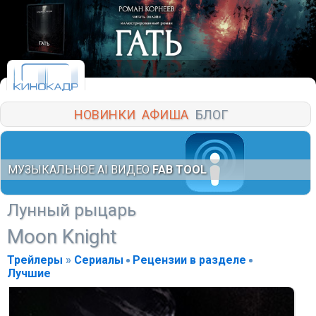
НОВИНКИ
АФИША
БЛОГ
МУЗЫКАЛЬНОЕ AI ВИДЕО
FAB TOOL
Лунный рыцарь
Moon Knight
Трейлеры
»
Сериалы
Рецензии в разделе
Лучшие