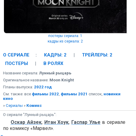
постеры сериала: 1
кадры из сериала: 2
О СЕРИАЛЕ
:
КАДРЫ: 2
|
ТРЕЙЛЕРЫ: 2
ПОСТЕРЫ
|
В РОЛЯХ
Название сериала:
Лунный рыцарь
Оригинальное название:
Moon Knight
Планы выпуска:
2022 год
См. также: все
фильмы 2022
,
фильмы 2021
список,
новинки
кино
»
Сериалы
»
Комикс
О сериале "Лунный рыцарь":
Оскар Айзек
,
Итан Хоук
,
Гаспар Улье
в сериале
по комиксу «Марвел».