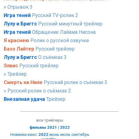
» Отрывок 3
Игра теней
Русский TV-ролик 2
Лулу и Бриггс
Русский минутный трейлер
Игра теней
Обращение Лайама Нисона
Я краснею
Ролик о русской озвучке
Базз Лайтер
Русский трейлер
Лулу и Бриггс
О съёмках 3
Элвис
Русский трейлер
» Трейлер
Смерть на Ниле
Русский ролик о съёмках 3
» Русский ролик о съёмках 2
Внезапная удача
Трейлер
все трейлеры
фильмы 2021
|
2022
Новинки кино
:
2022
июнь
июль
сентябрь