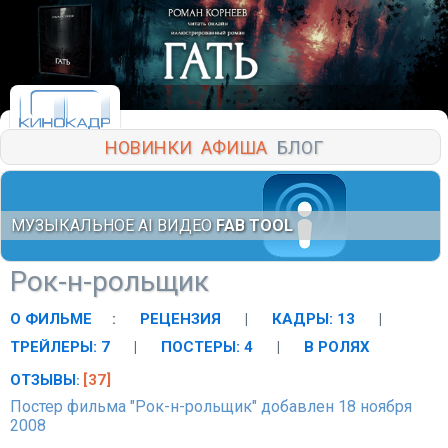
НОВИНКИ
АФИША
БЛОГ
МУЗЫКАЛЬНОЕ AI ВИДЕО
FAB TOOL
Рок-н-рольщик
О ФИЛЬМЕ
:
РЕЦЕНЗИЯ
|
КАДРЫ: 13
|
ТРЕЙЛЕРЫ: 7
|
ПОСТЕРЫ: 4
|
В РОЛЯХ
ОТЗЫВЫ
[37]
:
Постер фильма "Рок-н-рольщик" добавлен 18 ноября
2008