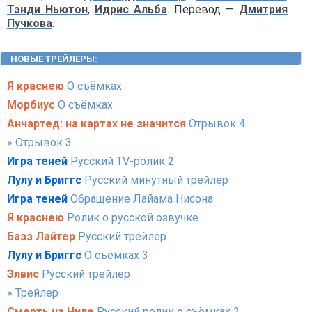
Тэнди Ньютон
,
Идрис Альба
. Перевод —
Дмитрия
Пучкова
.
НОВЫЕ ТРЕЙЛЕРЫ
:
Я краснею
О съёмках
Морбиус
О съёмках
Анчартед: на картах не значится
Отрывок 4
» Отрывок 3
Игра теней
Русский TV-ролик 2
Лулу и Бриггс
Русский минутный трейлер
Игра теней
Обращение Лайама Нисона
Я краснею
Ролик о русской озвучке
Базз Лайтер
Русский трейлер
Лулу и Бриггс
О съёмках 3
Элвис
Русский трейлер
» Трейлер
Смерть на Ниле
Русский ролик о съёмках 3