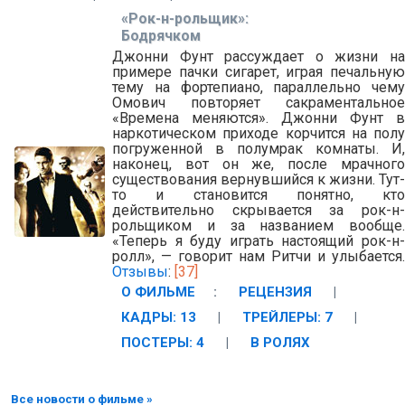
«Рок-н-рольщик»:
Бодрячком
Джонни Фунт рассуждает о жизни на
примере пачки сигарет, играя печальную
тему на фортепиано, параллельно чему
Омович повторяет сакраментальное
«Времена меняются». Джонни Фунт в
наркотическом приходе корчится на полу
погруженной в полумрак комнаты. И,
наконец, вот он же, после мрачного
существования вернувшийся к жизни. Тут-
то и становится понятно, кто
действительно скрывается за рок-н-
рольщиком и за названием вообще.
«Теперь я буду играть настоящий рок-н-
ролл», — говорит нам Ритчи и улыбается.
Отзывы
:
[37]
О ФИЛЬМЕ
:
РЕЦЕНЗИЯ
|
КАДРЫ: 13
|
ТРЕЙЛЕРЫ: 7
|
ПОСТЕРЫ: 4
|
В РОЛЯХ
Все новости о фильме »