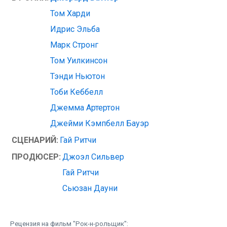
Том Харди
Идрис Эльба
Марк Стронг
Том Уилкинсон
Тэнди Ньютон
Тоби Кеббелл
Джемма Артертон
Джейми Кэмпбелл Бауэр
СЦЕНАРИЙ:
Гай Ритчи
ПРОДЮСЕР:
Джоэл Сильвер
Гай Ритчи
Сьюзан Дауни
Рецензия на фильм "Рок-н-рольщик":