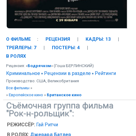
О ФИЛЬМЕ
:
РЕЦЕНЗИЯ
|
КАДРЫ: 13
|
ТРЕЙЛЕРЫ: 7
|
ПОСТЕРЫ: 4
|
В РОЛЯХ
Рецензия: «
Бодрячком
» (Гоша БЕРЛИНСКИЙ)
Криминальное
Рецензии в разделе
Рейтинги
Производство: США, Великобритания
Все фильмы
»
»
Европейское кино
»
Британское кино
Съёмочная группа фильма
"Рок-н-рольщик":
РЕЖИССЁР:
Гай Ритчи
В РОЛЯХ:
Джерард Батлер