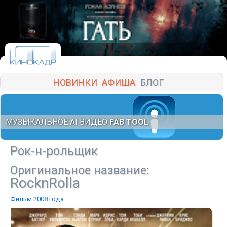
НОВИНКИ
АФИША
БЛОГ
МУЗЫКАЛЬНОЕ AI ВИДЕО
FAB TOOL
Рок-н-рольщик
Оригинальное название:
RocknRolla
Фильм 2008 года