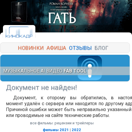
НОВИНКИ
АФИША
ОТЗЫВЫ
БЛОГ
МУЗЫКАЛЬНОЕ AI ВИДЕО
FAB TOOL
Документ не найден!
Документ, к оторому вы обратились, в насто
момент удалён с сервера или находится по другому адр
Причиной ошибки может быть неправильно указанный
или проводимые на сайте технические работы.
все фильмы: рецензии и трейлеры
фильмы 2021
|
2022