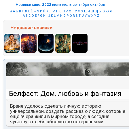
Новинки кино
:
2022
июнь
июль
сентябрь
октябрь
#
А
Б
В
Г
Д
Е
Ё
Ж
З
И
Й
К
Л
М
Н
О
П
Р
С
Т
У
Ф
Х
Ц
Ч
Ш
Щ
Ы
Э
Ю
Я
A
B
C
D
E
F
G
H
I
J
K
L
M
N
O
P
Q
R
S
T
U
V
W
X
Y
Z
Недавние
новинки:
Белфаст: Дом, любовь и фантазия
Бране удалось сделать личную историю
универсальной, создать рассказ о людях, которые
ещё вчера жили в мирном городе, а сегодня
чувствуют себя абсолютно потерянными