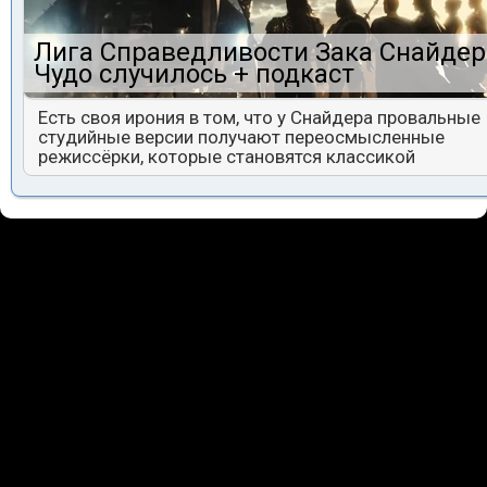
Лига Справедливости Зака Снайдер
Чудо случилось + подкаст
Есть своя ирония в том, что у Снайдера провальные
студийные версии получают переосмысленные
режиссёрки, которые становятся классикой