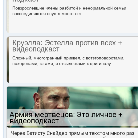
Повзрослевшие члены разбитой и ненормальной семьи
воссоединяются спустя много лет
Круэлла: Эстелла против всех +
видеоподкаст
Сложный, многогранный приквел, с вотэтоповоротами,
похоронами, гэгами, и отсылочками к оригиналу
Армия мертвецов: Это личное +
видеоподкаст
Через Батисту Снайдер прямым текстом много раз