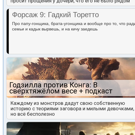
просит прощения у дочери, что его не было рядом
Форсаж 9: Гадкий Торетто
Про папу-гонщика, брата-угонщика и вообще про то, что рад
семьи и кадык вырвешь, и на кичу заедешь
Годзилла против Конга: В
сверхтяжёлом весе + подкаст
Каждому из монстров дадут свою собственную
историю с теориями заговора и милыми девочками,
но всё бесполезно