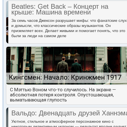
Beatles: Get Back – Концерт на
крыше: Машина времени
За семь часов Джексон разрушает мифы: что фанатские слух
и домысли, что классические образы музыкантов. Он
приземляет всех. Делает живыми и помогает понять, что это
были за люди на самом деле
Кингсмен: Начало: Кринжмен 1917
С Мэттью Воном что-то случилось. На экране —
абсолютная потеря контроля. Опустошающая,
выматывающая глупость
Вальдо: Двенадцать друзей Ханнэм
Уютное, стильное и атмосферное персонажное кино с
некоторым детективным уклоном — результат вполне радует