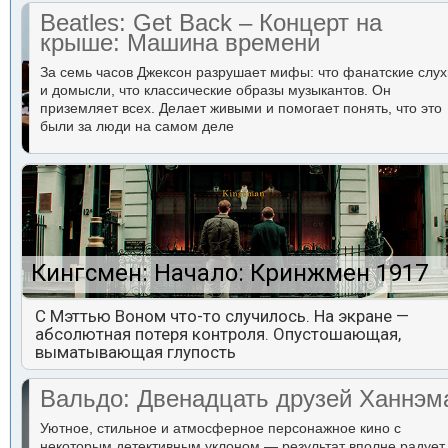
Beatles: Get Back – Концерт на
крыше: Машина времени
За семь часов Джексон разрушает мифы: что фанатские слух
и домысли, что классические образы музыкантов. Он
приземляет всех. Делает живыми и помогает понять, что это
были за люди на самом деле
Кингсмен: Начало: Кринжмен 1917
С Мэттью Воном что-то случилось. На экране —
абсолютная потеря контроля. Опустошающая,
выматывающая глупость
Вальдо: Двенадцать друзей Ханнэм
Уютное, стильное и атмосферное персонажное кино с
некоторым детективным уклоном — результат вполне радует