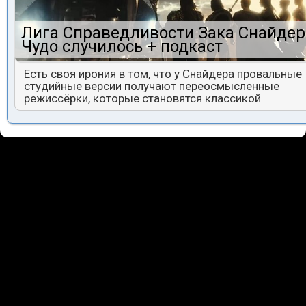
Лига Справедливости Зака Снайдер
Чудо случилось + подкаст
Есть своя ирония в том, что у Снайдера провальные
студийные версии получают переосмысленные
режиссёрки, которые становятся классикой