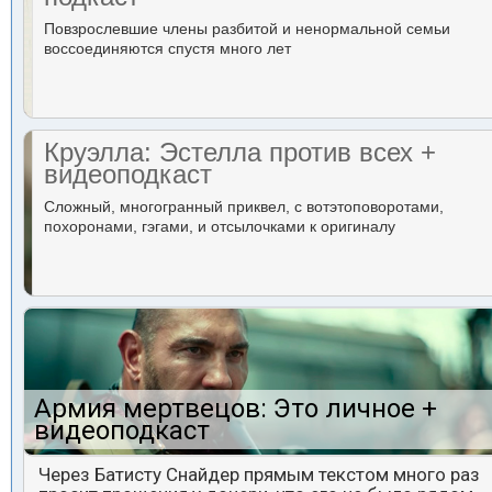
Повзрослевшие члены разбитой и ненормальной семьи
воссоединяются спустя много лет
Круэлла: Эстелла против всех +
видеоподкаст
Сложный, многогранный приквел, с вотэтоповоротами,
похоронами, гэгами, и отсылочками к оригиналу
Армия мертвецов: Это личное +
видеоподкаст
Через Батисту Снайдер прямым текстом много раз