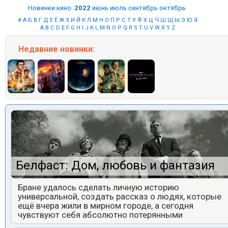
Новинки кино
:
2022
июнь
июль
сентябрь
октябрь
#
А
Б
В
Г
Д
Е
Ё
Ж
З
И
Й
К
Л
М
Н
О
П
Р
С
Т
У
Ф
Х
Ц
Ч
Ш
Щ
Ы
Э
Ю
Я
A
B
C
D
E
F
G
H
I
J
K
L
M
N
O
P
Q
R
S
T
U
V
W
X
Y
Z
Недавние
новинки:
Белфаст: Дом, любовь и фантазия
Бране удалось сделать личную историю
универсальной, создать рассказ о людях, которые
ещё вчера жили в мирном городе, а сегодня
чувствуют себя абсолютно потерянными