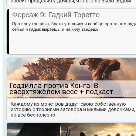
просит прощения у дочери, что его не было рядом
Форсаж 9: Гадкий Торетто
Про папу-гонщика, брата-угонщика и вообще про то, что рад
семьи и кадык вырвешь, и на кичу заедешь
Годзилла против Конга: В
сверхтяжёлом весе + подкаст
Каждому из монстров дадут свою собственную
историю с теориями заговора и милыми девочками,
но всё бесполезно