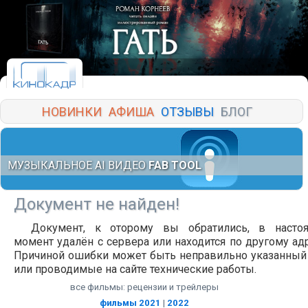
НОВИНКИ
АФИША
ОТЗЫВЫ
БЛОГ
МУЗЫКАЛЬНОЕ AI ВИДЕО
FAB TOOL
Документ не найден!
Документ, к оторому вы обратились, в насто
момент удалён с сервера или находится по другому адр
Причиной ошибки может быть неправильно указанный
или проводимые на сайте технические работы.
все фильмы: рецензии и трейлеры
фильмы 2021
|
2022