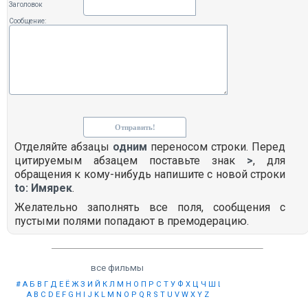
Заголовок
Сообщение:
Отделяйте абзацы
одним
переносом строки. Перед
цитируемым абзацем поставьте знак
>
, для
обращения к кому-нибудь напишите с новой строки
to: Имярек
.
Желательно заполнять все поля, сообщения с
пустыми полями попадают в премодерацию.
все фильмы
#
А
Б
В
Г
Д
Е
Ё
Ж
З
И
Й
К
Л
М
Н
О
П
Р
С
Т
У
Ф
Х
Ц
Ч
Ш
Щ
Ы
Э
Ю
Я
A
B
C
D
E
F
G
H
I
J
K
L
M
N
O
P
Q
R
S
T
U
V
W
X
Y
Z