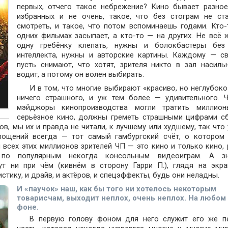
первых, отчего такое небрежение? Кино бывает разное
избранных и не очень, такое, что без стограм не ст
смотреть, и такое, что потом вспоминаешь годами. Кто-
одних фильмах засыпает, а кто-то — на других. Не всё 
одну гребёнку клепать, нужны и болокбастеры без
интеллекта, нужны и авторские картины. Каждому — св
пусть снимают, что хотят, зрителя никто в зал насиль
водит, а потому он волен выбирать.
И в том, что многие выбирают «красиво, но неглубоко»
ничего страшного, и уж тем более — удивительного. 
мэйджоры кинопроизводства могли тратить миллио
серьёзное кино, должны греметь страшными цифрами с
в, мы их и правда не читали, к лучшему или худшему, так что 
лощений всегда — тот самый гамбургский счёт, о котором
 всех этих миллионов зрителей ЧП — это кино и только кино, 
по популярным некогда консольным видеоиграм. А зн
ут ни при чём (кивнём в сторону Гарри П.), глядя на экра
стику, и драйв, и актёров, и спецэффекты, будь они неладны.
И «паучок» наш, как бы того ни хотелось некоторым
товарисчам, выходит неплох, очень неплох. На любом
фоне.
В первую голову фоном для него служит его же п