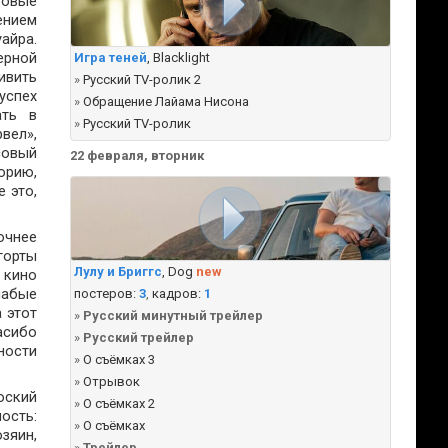
ровые
ением
айра.
ерной
Игра теней
, Blacklight
ивить
»
Русский TV-ролик 2
успех
»
Обращение Лайама Нисона
ать в
»
Русский TV-ролик
вел»,
совый
22 февраля, вторник
орию,
 это,
очнее
горты
Лулу и Бриггс
, Dog
new
 кино
лабые
постеров:
3
,
кадров:
1
 этот
»
Русский минутный трейлер
асибо
»
Русский трейлер
ности
»
О съёмках 3
»
Отрывок
оский
»
О съёмках 2
ость:
»
О съёмках
зяин,
»
Трейлер