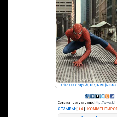
«
Человек-паук 2
», кадры из фильма
Ссылка на эту статью:
http://www.kin
ОТЗЫВЫ
14
КОММЕНТИРО
: [
]
|