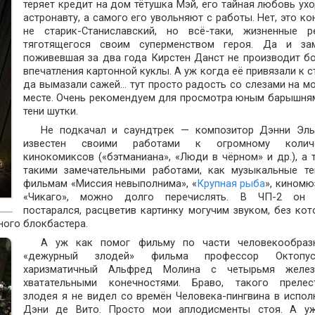
теряет кредит на дом тётушка Мэй, его тайная любовь ухо
астронавту, а самого его увольняют с работы. Нет, это ко
не старик-Станиславский, но всё-таки, жизненные р
тяготящегося своим суперменством героя. Да и за
поживевшая за два года Кирстен Данст не производит б
впечатления картонной куклы. А уж когда её привязали к с
да вымазали сажей… тут просто радость со слезами на м
месте. Очень рекомендуем для просмотра юным барышням
тени шутки.
Не подкачал и саундтрек — композитор Дэнни Эл
известен своими работами к огромному количе
кинокомиксов («бэтманиана», «Люди в чёрном» и др.), а 
такими замечательными работами, как музыкальные т
фильмам «Миссия невыполнима», «
Крупная рыба
», киномю
«Чикаго», можно долго перечислять. В ЧП-2 он
постарался, расцветив картинку могучим звуком, без кот
ного блокбастера.
А уж как помог фильму по части человекообраз
«дежурный злодей» фильма профессор Октоп
харизматичный Альфред Молина с четырьмя желе
хватательными конечностями. Браво, такого прелес
злодея я не видел со времён Человека-пингвина в испол
Дэни де Вито. Просто мои аплодисменты стоя. А у