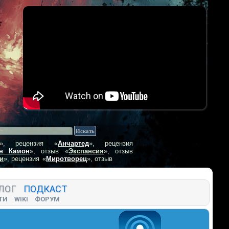
», рецензия
«
Анчартед
», рецензия
н Камон
», отзыв
«
Экспансия
», отзыв
и
», рецензия
«
Миротворец
», отзыв
ЛОГ
ПОДКАСТ
ТИ
WIKI
ФОРУМ