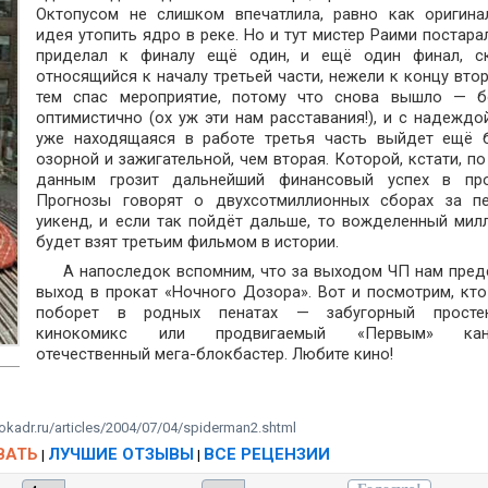
Октопусом не слишком впечатлила, равно как оригина
идея утопить ядро в реке. Но и тут мистер Раими постара
приделал к финалу ещё один, и ещё один финал, с
относящийся к началу третьей части, нежели к концу втор
тем спас мероприятие, потому что снова вышло — б
оптимистично (ох уж эти нам расставания!), и с надеждой
уже находящаяся в работе третья часть выйдет ещё 
озорной и зажигательной, чем вторая. Которой, кстати, по
данным грозит дальнейший финансовый успех в про
Прогнозы говорят о двухсотмиллионных сборах за п
уикенд, и если так пойдёт дальше, то вожделенный мил
будет взят третьим фильмом в истории.
А напоследок вспомним, что за выходом ЧП нам пред
выход в прокат «Ночного Дозора». Вот и посмотрим, кто
поборет в родных пенатах — забугорный просте
кинокомикс или продвигаемый «Первым» кан
отечественный мега-блокбастер. Любите кино!
okadr.ru/articles/2004/07/04/spiderman2.shtml
ВАТЬ
ЛУЧШИЕ ОТЗЫВЫ
ВСЕ РЕЦЕНЗИИ
|
|