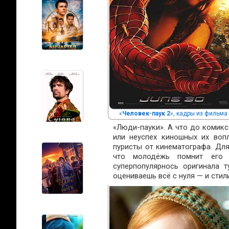
«
Человек-паук 2
», кадры из фильма
«Люди-пауки». А что до комиксо
или неуспех киношных их воп
пуристы от кинематографа. Для
что молодёжь помнит его 
суперпопулярнось оригинала т
оцениваешь всё с нуля — и стили