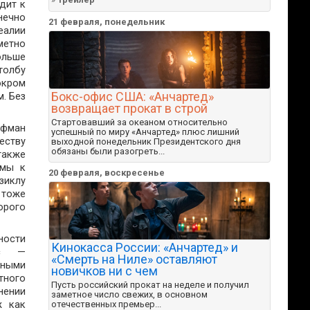
дит к
нечно
21 февраля, понедельник
еалии
метно
ольше
толбу
окром
Бокс-офис США: «Анчартед»
. Без
возвращает прокат в строй
Стартовавший за океаном относительно
ьфман
успешный по миру «Анчартед» плюс лишний
ству
выходной понедельник Президентского дня
обязаны были разогреть...
также
емы к
20 февраля, воскресенье
зиклу
 тоже
орого
ности
Кинокасса России: «Анчартед» и
ус —
«Смерть на Ниле» оставляют
зными
новичков ни с чем
тного
Пусть российский прокат на неделе и получил
нении
заметное число свежих, в основном
ж как
отечественных премьер...