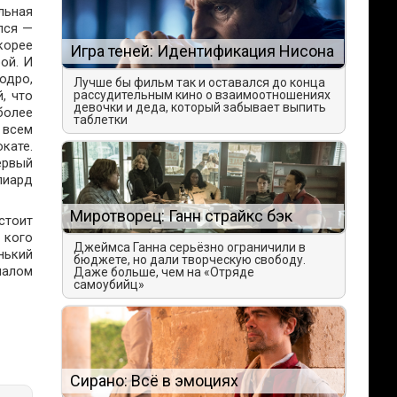
льная
лся —
корее
Игра теней: Идентификация Нисона
ой. И
одро,
Лучше бы фильм так и оставался до конца
, что
рассудительным кино о взаимоотношениях
девочки и деда, который забывает выпить
более
таблетки
 всем
кате.
ервый
лиард
Миротворец: Ганн страйкс бэк
стоит
 кого
Джеймса Ганна серьёзно ограничили в
нький
бюджете, но дали творческую свободу.
алом
Даже больше, чем на «Отряде
самоубийц»
Сирано: Всё в эмоциях