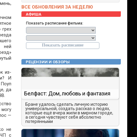
мень,
ВСЕ ОБНОВЛЕНИЯ ЗА НЕДЕЛЮ
АФИША
чном
ятное
Показать расписание фильма:
 грех
оезда
чшего
 ней
оезд»
нутый
РЕЦЕНЗИИ И ОБЗОРЫ
к из-
си? И
 Поуп
е, да
Белфаст: Дом, любовь и фантазия
ЗВ.
сство
Бране удалось сделать личную историю
универсальной, создать рассказ о людях,
 могу
которые ещё вчера жили в мирном городе,
лос —
а сегодня чувствуют себя абсолютно
потерянными
ко не
 ЧП с