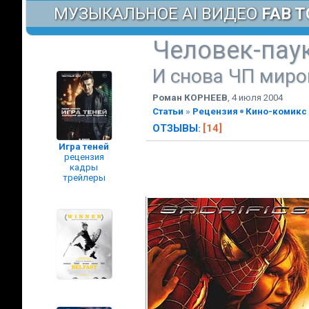
МУЗЫКАЛЬНОЕ AI ВИДЕО
FAB T
Человек-паук
И снова ЧП миро
Роман КОРНЕЕВ
,
4 июля 2004
Статьи
»
Рецензия
Кино-комикс
ОТЗЫВЫ
[14]
:
Игра теней
рецензия
кадры
трейлеры