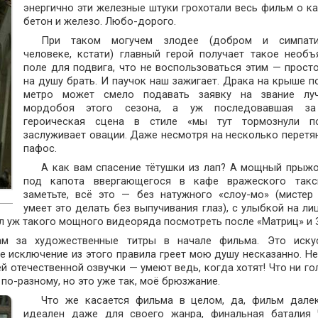
энергично эти железные штуки грохотали весь фильм о ка
бетон и железо. Любо-дорого.
При таком могучем злодее (добром и симпати
человеке, кстати) главный герой получает такое необъ
поле для подвига, что не воспользоваться этим — просто
на душу брать. И паучок наш зажигает. Драка на крыше п
метро может смело подавать заявку на звание лу
мордобоя этого сезона, а уж последовавшая за
героическая сцена в стиле «мы тут тормознули п
заслуживает овации. Даже несмотря на несколько перетя
пафос.
А как вам спасение тётушки из лап? А мощный прыжо
под капота ввергающегося в кафе вражеского так
заметьте, всё это — без натужного «слоу-мо» (мистер
умеет это делать без выпучивания глаз), с улыбкой на лиц
л уж такого мощного видеоряда посмотреть после «Матриц» и 
ам за художественные титры в начале фильма. Это иску
е исключение из этого правила греет мою душу несказанно. Не
й отечественной озвучки — умеют ведь, когда хотят! Что ни го
 по-разному, но это уже так, моё брюзжание.
Что же касается фильма в целом, да, фильм дале
идеален даже для своего жанра, финальная баталия