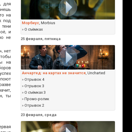
, для
анешь
то на
ж под
Морбиус
, Morbius
 тени
»
О съёмках
оё, и
но не
25 февраля, пятница
, нет
Чтобы
ны на
боров
успех
Анчартед: на картах не значится
, Uncharted
 поют
»
Отрывок 4
разве
»
Отрывок 3
ачит,
»
О съёмках 3
н, ты
»
Промо-ролик
»
Отрывок 2
23 февраля, среда
ервая