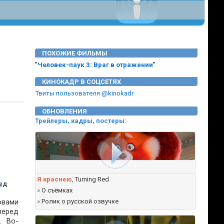
ПОХОЖИЕ ФИЛЬМЫ
"
Человек-паук 3: Враг в отражении
"
КИНОКАДР В СОЦСЕТЯХ
Твиты пользователя @kinokadr
ОБНОВЛЕНИЯ
Трейлеры, кадры, постеры
:
Я краснею
, Turning Red
ед
»
О съёмках
вами
»
Ролик о русской озвучке
перед
. Во-