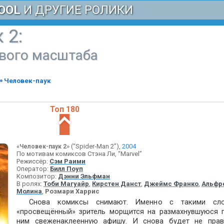
OOL
И ДРУГИЕ РОЛИКИ
 2
:
вого масштаба
Человек-паук
Топ 180
«
» (“Spider-Man 2”),
2004
Человек-паук 2
По мотивам комиксов Стэна Ли, “Marvel”
Режиссёр:
Сэм Раими
Оператор:
Билл Поуп
Композитор:
Дэнни Эльфман
В ролях:
Тоби Магуайр
,
Кирстен Данст
,
Джеймс Франко
,
Альфр
Молина
,
Розмари Харрис
Снова комиксы снимают. Именно с такими сло
«просвещённый» зритель морщится на размахнувшуюся 
ним свеженаклеенную афишу. И снова будет не прав