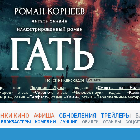
Поиск на Кинокадре
й
», отзыв
«
Падение Луны
», подкаст
«
Смерть на Ниле
маров
», отзыв
«
Сирано
», отзыв
«
Человек-паук
», подкаст
«
Камо
пицца
», отзыв
«
Белфаст
», отзыв
«
Кими
», отзыв
«
Параллельные матер
ИНКИ
КИНО
АФИША
ОБНОВЛЕНИЯ
ТРЕЙЛЕРЫ
Б
БЛОКБАСТЕРЫ
КОМЕДИИ
ЛУЧШИЕ
ЮБИЛЕИ
ОТЗЫВЫ
СОЦСЕ