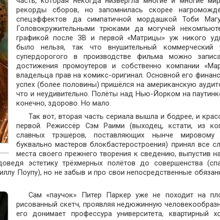
часть, которая некогда низвергла многие и многие ми
рекорды сборов, но запомнилась скорее нагроможд
спецэффектов да симпатичной мордашкой Тоби Магу
Головокружительными трюками да могучей некомпьют
графикой после ЗВ и первой «Матрицы» уж никого уд
было нельзя, так что внушительный коммерческий 
супердорогого в производстве фильма можно запис
достижения промоутеров и собственно компании «Мар
владельца прав на комикс-оригинал. Основной его финан
успех (более половины) пришёлся на американскую аудит
что и неудивительно. Полёты над Нью-Йорком на паутинке
конечно, здорово. Но мало.
Так вот, вторая часть сериала вышла и бодрее, и крас
первой. Режиссёр Сэм Раими (выходец, кстати, из ко
славных трэшеров, поставляющих нынче мировому
буквально мастеров блокбастеростроения) принял все с
места своего прежнего творения к сведению, выпустив на
доведя эстетику трёхмерных полётов до совершенства (сп
Биллу Поупу), но не забыв и про свои непосредственные обязан
Сам «паучок» Питер Паркер уже не походит на пл
рисованный скетч, проявляя недюжинную человекообразн
его донимает профессура университета, квартирный хо