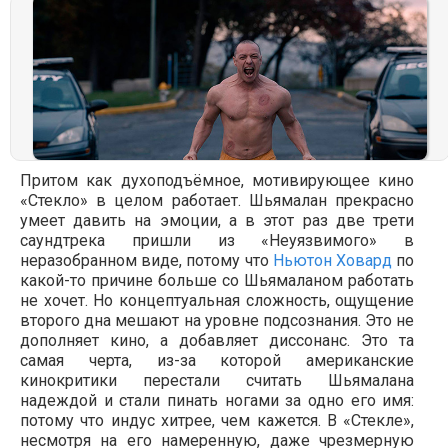
Притом как духоподъёмное, мотивирующее кино
«Стекло» в целом работает. Шьямалан прекрасно
умеет давить на эмоции, а в этот раз две трети
саундтрека пришли из «Неуязвимого» в
неразобранном виде, потому что
Ньютон Ховард
по
какой-то причине больше со Шьямаланом работать
не хочет. Но концептуальная сложность, ощущение
второго дна мешают на уровне подсознания. Это не
дополняет кино, а добавляет диссонанс. Это та
самая черта, из-за которой американские
кинокритики перестали считать Шьямалана
надеждой и стали пинать ногами за одно его имя:
потому что индус хитрее, чем кажется. В «Стекле»,
несмотря на его намеренную, даже чрезмерную