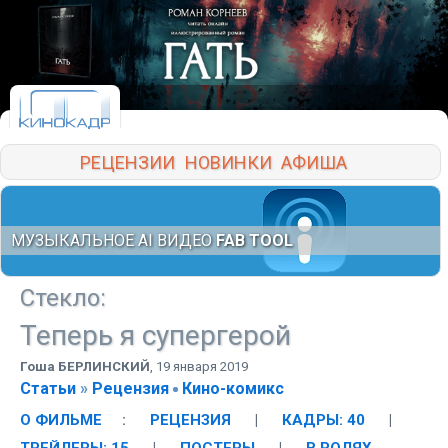
РЕЦЕНЗИИ
НОВИНКИ
АФИША
МУЗЫКАЛЬНОЕ AI ВИДЕО
FAB TOOL
Стекло
:
Теперь я супергерой
Гоша БЕРЛИНСКИЙ
,
19 января 2019
Статьи
»
Рецензия
Кино-комикс
О ФИЛЬМЕ
:
РЕЦЕНЗИЯ
|
КАДРЫ: 40
|