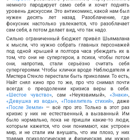
немного пародирует само себя и хочет поднять
уровень дискуссии. Это антикомикс, какой нам был
нужен десять лет назад. Разоблачение, где
фокусник настолько увлекается, что разоблачает
сам себя, а потом делает вид, что так надо.
Сильно ограниченный бюджет привёл Шьямалана
к мысли, что нужно собрать главных персонажей
под одной крышей и полтора часа убеждать их в
том, что они не супергерои, а психи, чтобы потом
они, напротив, стали серьёзно считать себя
супергероями. Чтобы клички вроде Наблюдателя и
Мистера Стекло перестали быть приколами. То есть,
Найт снял кино про то же, про что снимал почти
всегда: о преодолении кризиса веры в себя.
«Шестое чувство»
, сам «Неуязвимый»,
«Знаки»
,
«Девушка из воды»
,
«Повелитель стихий»
, даже
«После Земли»
— всё про это. Только в этот раз
кризис у них не естественный, а вызванный. Им
было нормально, пока не пришли какие-то люди,
которым кажется, что они понимают, как устроен
мир, и не стали им внушать, что им плохо, у них
травма психологическая и физическая, им нужно