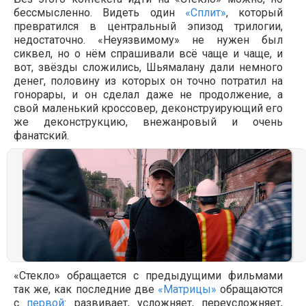
бессмысленно. Видеть один
«Сплит»
, который
превратился в центральный эпизод трилогии,
недостаточно. «Неуязвимому» не нужен был
сиквел, но о нём спрашивали всё чаще и чаще, и
вот, звёзды сложились, Шьямалану дали немного
денег, половину из которых он точно потратил на
гонорары, и он сделал даже не продолжение, а
свой маленький кроссовер, деконструирующий его
же деконструкцию, внежанровый и очень
фанатский.
«Стекло» обращается с предыдущими фильмами
так же, как последние две
«Матрицы»
обращаются
с
первой
: развивает, усложняет, переусложняет,