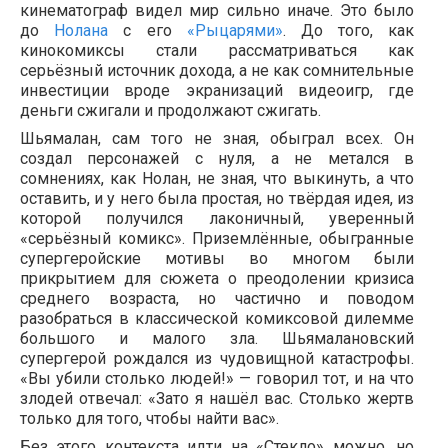
кинематограф видел мир сильно иначе. Это было
до
Нолана
с его
«Рыцарями»
. До того, как
кинокомиксы стали рассматриваться как
серьёзный источник дохода, а не как сомнительные
инвестиции вроде экранизаций видеоигр, где
деньги сжигали и продолжают сжигать.
Шьямалан, сам того не зная, обыграл всех. Он
создал персонажей с нуля, а не метался в
сомнениях, как Нолан, не зная, что выкинуть, а что
оставить, и у него была простая, но твёрдая идея, из
которой получился лаконичный, уверенный
«серьёзный комикс». Приземлённые, обыгранные
супергеройские мотивы во многом были
прикрытием для сюжета о преодолении кризиса
среднего возраста, но частично и поводом
разобраться в классической комиксовой дилемме
большого и малого зла. Шьямалановский
супергерой рождался из чудовищной катастрофы.
«Вы убили столько людей!» — говорил тот, и на что
злодей отвечал: «Зато я нашёл вас. Столько жертв
только для того, чтобы найти вас».
Без этого контекста идти на «Стекло» можно, но