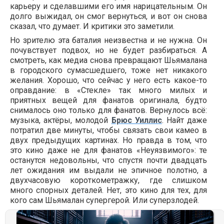
карьеру и сделавшими его имя нарицательным. Он
долго выжидал, он смог вернуться, и вот он снова
сказал, что думает. И критики это заметили.
Но зрителю эта баталия неизвестна и не нужна. Он
почувствует подвох, но не будет разбираться. А
смотреть, как медиа снова превращают Шьямалана
в городского сумасшедшего, тоже нет никакого
желания. Хорошо, что сейчас у него есть какое-то
оправдание: в «Стекле» так много милых и
приятных вещей для фанатов оригинала, будто
снималось оно только для фанатов. Вернулось всё:
музыка, актёры, молодой
Брюс Уиллис
. Найт даже
потратил две минуты, чтобы связать свои камео в
двух предыдущих картинах. Но правда в том, что
это кино даже не для фанатов «Неуязвимого»: те
останутся недовольны, что спустя почти двадцать
лет ожидания им выдали не эпичное полотно, а
двухчасовую короткометражку, где слишком
много спорных деталей. Нет, это кино для тех, для
кого сам Шьямалан супергерой. Или суперзлодей.