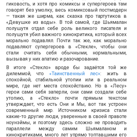
гиковость, и хотя про комиксы и супергероев там
говорят без умолку, весь комиксовый постмодерн
— такая же ширма, как сказка про тартутиков в
«Девушке из воды». В той самой, где Шьямалан
полушутя отдал себе роль великого писателя и
полушутя убил важного кинокритика, который всех
морально подавлял. Почти так же, как морально
подавляют супергероев в «Стекле», чтобы они
стали считать себя обычными, нормальными,
вызывая у них апатию и разочарование.
В итоге «Стекло» вроде бы задаётся той же
дилеммой, что
«Таинственный лес»
: жить в
спокойной, стабильной утопии или в реальном
мире, где нет места спокойствию. Но в «Лесу»
герои сами себя заперли, они сами создали себе
утопию, а «Стекло» почти прямым текстом
утверждает, что есть Они и Мы, вот так устроен
современный мир. Источником кризиса стали
какие-то другие люди, уверенные в своей правоте
ноунэймы, и поэтому здесь сложно не проводить
параллели между самим Шьямаланом и
кинокритиками, много лет упрямо топтавшими его