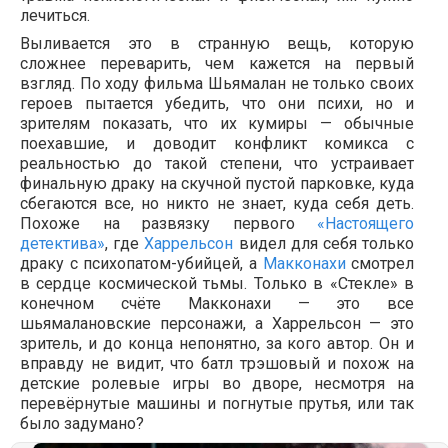
лечиться.
Выливается это в странную вещь, которую
сложнее переварить, чем кажется на первый
взгляд. По ходу фильма Шьямалан не только своих
героев пытается убедить, что они психи, но и
зрителям показать, что их кумиры — обычные
поехавшие, и доводит конфликт комикса с
реальностью до такой степени, что устраивает
финальную драку на скучной пустой парковке, куда
сбегаются все, но никто не знает, куда себя деть.
Похоже на развязку первого
«Настоящего
детектива»
, где
Харрельсон
видел для себя только
драку с психопатом-убийцей, а
Макконахи
смотрел
в сердце космической тьмы. Только в «Стекле» в
конечном счёте Макконахи — это все
шьямалановские персонажи, а Харрельсон — это
зритель, и до конца непонятно, за кого автор. Он и
вправду не видит, что батл трэшовый и похож на
детские ролевые игры во дворе, несмотря на
перевёрнутые машины и погнутые прутья, или так
было задумано?