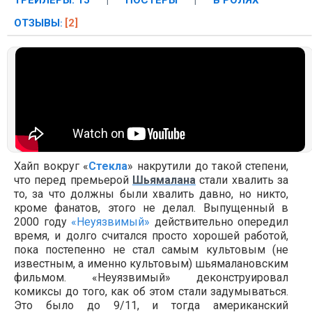
ТРЕЙЛЕРЫ: 15
|
ПОСТЕРЫ
|
В РОЛЯХ
ОТЗЫВЫ
[2]
:
Хайп вокруг «
Стекла
» накрутили до такой степени,
что перед премьерой
Шьямалана
стали хвалить за
то, за что должны были хвалить давно, но никто,
кроме фанатов, этого не делал. Выпущенный в
2000 году
«Неуязвимый»
действительно опередил
время, и долго считался просто хорошей работой,
пока постепенно не стал самым культовым (не
известным, а именно культовым) шьямалановским
фильмом. «Неуязвимый» деконструировал
комиксы до того, как об этом стали задумываться.
Это было до 9/11, и тогда американский