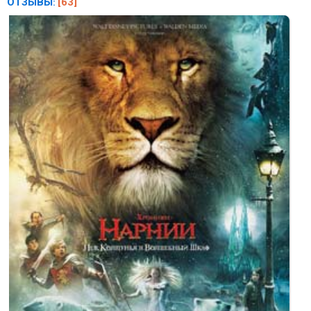
ОТЗЫВЫ
[63]
: