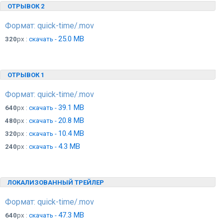
ОТРЫВОК 2
Формат: quick-time/.mov
25.0 MB
320
px :
скачать -
ОТРЫВОК 1
Формат: quick-time/.mov
39.1 MB
640
px :
скачать -
20.8 MB
480
px :
скачать -
10.4 MB
320
px :
скачать -
4.3 MB
240
px :
скачать -
ЛОКАЛИЗОВАННЫЙ ТРЕЙЛЕР
Формат: quick-time/.mov
47.3 MB
640
px :
скачать -