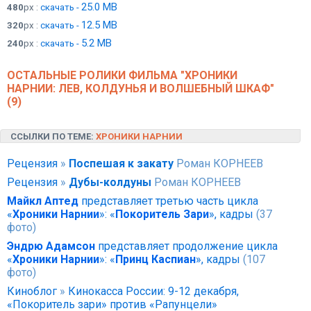
25.0 MB
480
px :
скачать -
12.5 MB
320
px :
скачать -
5.2 MB
240
px :
скачать -
ОСТАЛЬНЫЕ РОЛИКИ ФИЛЬМА "ХРОНИКИ
НАРНИИ: ЛЕВ, КОЛДУНЬЯ И ВОЛШЕБНЫЙ ШКАФ"
(9)
ССЫЛКИ ПО ТЕМЕ:
ХРОНИКИ НАРНИИ
Рецензия
»
Поспешая к закату
Роман КОРНЕЕВ
Рецензия
»
Дубы-колдуны
Роман КОРНЕЕВ
Майкл Аптед
представляет третью часть цикла
«
Хроники Нарнии
»: «
Покоритель Зари
», кадры
(37
фото)
Эндрю Адамсон
представляет продолжение цикла
«
Хроники Нарнии
»: «
Принц Каспиан
», кадры
(107
фото)
Киноблог
»
Кинокасса России: 9-12 декабря,
«Покоритель зари» против «Рапунцели»