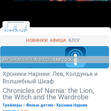
НОВИНКИ
АФИША
БЛОГ
МУЗЫКАЛЬНОЕ AI ВИДЕО
FAB TOOL
Хроники Нарнии: Лев, Колдунья и
Волшебный Шкаф
Chronicles of Narnia: the Lion,
the Witch and the Wardrobe
Трейлеры
»
Фильм-детям
Хроники Нарнии