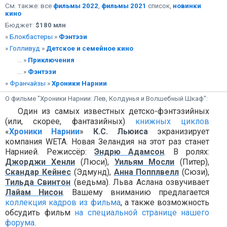
См. также: все
фильмы 2022
,
фильмы 2021
список,
новинки
кино
Бюджет:
$180 млн
»
Блокбастеры
»
Фэнтэзи
»
Голливуд
»
Детское и семейное кино
... »
Приключения
... »
Фэнтэзи
»
Франчайзы
»
Хроники Нарнии
О фильме "Хроники Нарнии: Лев, Колдунья и Волшебный Шкаф":
Один из самых известных детско-фэнтэзийных
(или, скорее, фантазийных)
книжных циклов
«
Хроники Нарнии
»
К.С. Льюиса
экранизирует
компания WETA. Новая Зеландия на этот раз станет
Нарнией. Режиссёр:
Эндрю Адамсон
. В ролях:
Джорджи Хенли
(Люси),
Уильям Мосли
(Питер),
Скандар Кейнес
(Эдмунд),
Анна Попплвелл
(Сюзи),
Тильда Свинтон
(ведьма). Льва Аслана озвучивает
Лайам Нисон
. Вашему вниманию предлагается
коллекция кадров из фильма
, а также возможность
обсудить фильм
на специальной странице нашего
форума
.