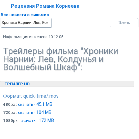
Рецензия Романа Корнеева
Все новости о фильме »
Информация изменена 10.12.05
Трейлеры фильма "Хроники
Нарнии: Лев, Колдунья и
Волшебный Шкаф":
ТРЕЙЛЕР HD
Формат: quick-time/.mov
45.1 MB
480
px :
скачать -
104 MB
720
px :
скачать -
172 MB
1080
px :
скачать -