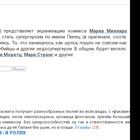
) представляет экранизацию комикса
Марка Миллара
 стать супергероем по имени Пипец (в оригинале, соотв.
ляясь. То, что начиналось как шутка, пошло не совсем как
бийцы и другие недосупергерои. В общем, будет весело.
я Моретц
,
Марк Стронг
и другие.
 сюжета получает разнообразных люлей во всех видах, с «факами»
тоящие, люли неиллюзорные, кровища фонтаном, причём большей
 кимиксов. Без суперспособностей, ну так и ответственности же
а да её Папаня без ушек, но в плаще.
Отзывы
:
[28]
8
|
В РОЛЯХ