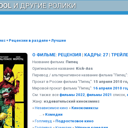
OOL
И ДРУГИЕ РОЛИКИ
икс
Рецензии в разделе
Лучшие
О ФИЛЬМЕ
:
РЕЦЕНЗИЯ
|
КАДРЫ: 27
|
ТРЕЙЛЕ
Название фильма:
Пипец
Оригинальное название:
Kick-Ass
Перевод / альтернативное название фильма "Пипец"
Прокат в России фильма "Пипец":
15 апреля 2010 г
Мировой прокат фильма "Пипец":
16 апреля 2010 го
См. также: все
фильмы 2022
,
фильмы 2021
список,
Жанр:
издевательский кинокомикс
»
Независимое кино
»
Кинокомиксы
... »
Комедии
»
Голливуд
»
Подростковое кино
»
Голливуд
»
Комедии
»
Чёрные комедии