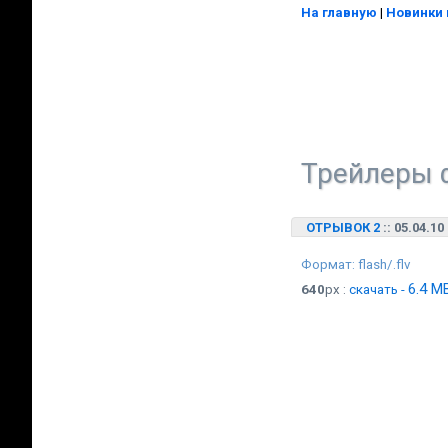
На главную
|
Новинки 
Трейлеры 
ОТРЫВОК 2
:: 05.04.10
Формат: flash/.flv
6.4 M
640
px :
скачать -