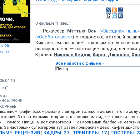
О фильме "Пипец":
Режиссёр
Мэттью Вон
(
«Звёздная пыль»
(
«Особо опасен»
) о подростке, который решил
Кик-эсс, см. название), таковым по сути не яв
а: 28
планировалось — настоящие злодеи, девочки-у
а: 27
В ролях:
Николас Кейдж
,
Аарон Джонсон
,
Хло
Все новости о фильме »
6.04.10
пец":
ец»:
нись. Мочи
 КОРНЕЕВ
инальном графическом романе главгерой только и делает, что по ходу
строчку. Это антикомикс в кристаллизованном виде — гопники нас
 — самого Пипца. А вот супергерой — самозваный балбес из магазина
й. За настоящих супергероев тут разве прекрасная девочка-фетишисточк
ЛЬМЕ
:
РЕЦЕНЗИЯ
|
КАДРЫ: 27
|
ТРЕЙЛЕРЫ: 17
|
ПОСТЕРЫ: 2