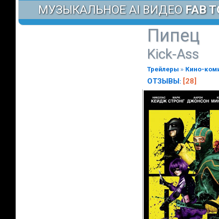
МУЗЫКАЛЬНОЕ AI ВИДЕО
FAB T
Пипец
Kick-Ass
Трейлеры
»
Кино-ком
ОТЗЫВЫ
[28]
: