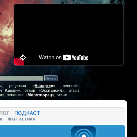
», рецензия
«
Анчартед
», рецензия
н Камон
», отзыв
«
Экспансия
», отзыв
и
», рецензия
«
Миротворец
», отзыв
ЛОГ
ПОДКАСТ
KI
ФАНТАСТИКА