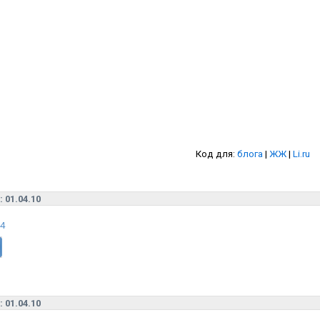
Код для:
блога
|
ЖЖ
|
Li.ru
:: 01.04.10
p4
:: 01.04.10