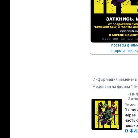
постеры фильм
кадры из фильм
Информация изменена 0
Рецензия на фильм "Пи
«Пип
Затк
Роман
В ориг
через 
частью
никако
О ФИ