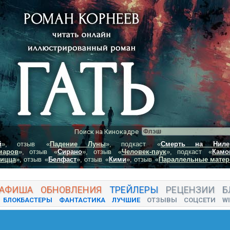
Поиск на Кинокадре
й
», отзыв
«
Падение Луны
», подкаст
«
Смерть на Ниле
маров
», отзыв
«
Сирано
», отзыв
«
Человек-паук
», подкаст
«
Камо
пицца
», отзыв
«
Белфаст
», отзыв
«
Кими
», отзыв
«
Параллельные матер
АФИША
ОБНОВЛЕНИЯ
ТРЕЙЛЕРЫ
РЕЦЕНЗИИ
Б
БЛОКБАСТЕРЫ
ФАНТАСТИКА
ЛУЧШИЕ
ОТЗЫВЫ
СОЦСЕТИ
WI