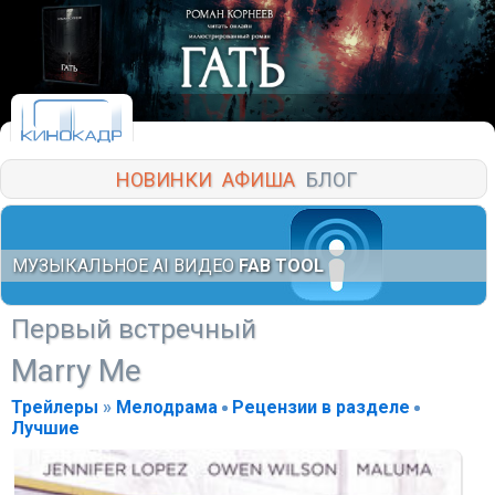
НОВИНКИ
АФИША
БЛОГ
МУЗЫКАЛЬНОЕ AI ВИДЕО
FAB TOOL
Первый встречный
Marry Me
Трейлеры
»
Мелодрама
Рецензии в разделе
Лучшие