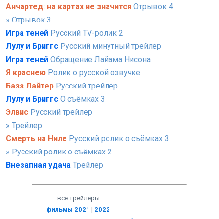
Анчартед: на картах не значится
Отрывок 4
» Отрывок 3
Игра теней
Русский TV-ролик 2
Лулу и Бриггс
Русский минутный трейлер
Игра теней
Обращение Лайама Нисона
Я краснею
Ролик о русской озвучке
Базз Лайтер
Русский трейлер
Лулу и Бриггс
О съёмках 3
Элвис
Русский трейлер
» Трейлер
Смерть на Ниле
Русский ролик о съёмках 3
» Русский ролик о съёмках 2
Внезапная удача
Трейлер
все трейлеры
фильмы 2021
|
2022