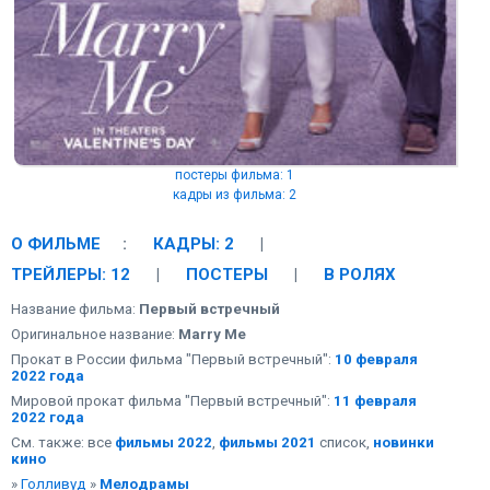
постеры фильма: 1
кадры из фильма: 2
О ФИЛЬМЕ
:
КАДРЫ: 2
|
ТРЕЙЛЕРЫ: 12
|
ПОСТЕРЫ
|
В РОЛЯХ
Название фильма:
Первый встречный
Оригинальное название:
Marry Me
Прокат в России фильма "Первый встречный":
10 февраля
2022 года
Мировой прокат фильма "Первый встречный":
11 февраля
2022 года
См. также: все
фильмы 2022
,
фильмы 2021
список,
новинки
кино
»
Голливуд
»
Мелодрамы