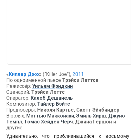
«
Киллер Джо
» (“Killer Joe”),
2011
По одноименной пьесе
Трэйси Леттса
Режиссёр:
Уильям Фридкин
Сценарий:
Трэйси Леттс
Оператор:
Калеб Дешанель
Композитор:
Тайлер Бэйтс
Продюсеры:
Николя Картье, Скотт Эйнбиндер
В ролях:
Мэттью Макконахи
,
Эмиль Хирш
,
Джуно
Темпл
,
Томас Хейден Чёрч
,
Джина Гершон
и
другие.
Удивительно, что приблизившийся к восьмому