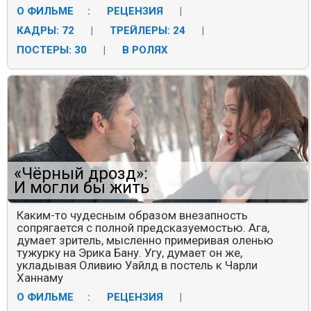
О ФИЛЬМЕ
:
РЕЦЕНЗИЯ
|
КАДРЫ: 72
|
ТРЕЙЛЕРЫ: 24
|
ПОСТЕРЫ: 30
|
В РОЛЯХ
«Чёрный дрозд»:
И могли бы жить
Каким-то чудесным образом внезапность
сопрягается с полной предсказуемостью. Ага,
думает зритель, мысленно примеривая оленью
тужурку на Эрика Бану. Угу, думает он же,
укладывая Оливию Уайлд в постель к Чарли
Ханнаму
О ФИЛЬМЕ
:
РЕЦЕНЗИЯ
|