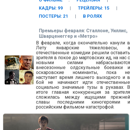
О ФИЛЬМЕ
:
РЕЦЕНЗИЯ
|
КАДРЫ: 99
|
ТРЕЙЛЕРЫ: 15
|
ПОСТЕРЫ: 21
|
В РОЛЯХ
Премьеры февраля: Сталлоне, Уиллис,
Шварценеггер и «Метро»
В феврале, когда окончательно канули в
Лету январские тяжеловесы, а
отечественные комедии решили оставить
зрителя в покое до мартовских ид, на нас с
новыми силами набрасываются
внесезонные олдскульные боевики и
оскаровские номинанты, пока не
наступает время лишнего выходного и в
бой не начинают идти отечественные
социально значимые тузы в рукавах. В
итоге главная конкуренция за зрителя
сложилась между ищущими прежней
славы последними киногероями и
российским фильмом-катастрофой.