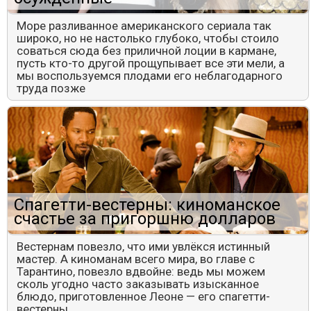
Море разливанное американского сериала так
широко, но не настолько глубоко, чтобы стоило
соваться сюда без приличной лоции в кармане,
пусть кто-то другой прощупывает все эти мели, а
мы воспользуемся плодами его неблагодарного
труда позже
Спагетти-вестерны: киноманское
счастье за пригоршню долларов
Вестернам повезло, что ими увлёкся истинный
мастер. А киноманам всего мира, во главе с
Тарантино, повезло вдвойне: ведь мы можем
сколь угодно часто заказывать изысканное
блюдо, приготовленное Леоне — его спагетти-
вестерны