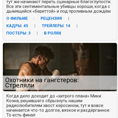
тут же начинают переть сценарные благоглупости.
Все эти сентиментальные убивцы хороши, когда с
дымящейся «береттой» и под проливным дождём
О ФИЛЬМЕ
:
РЕЦЕНЗИЯ
|
КАДРЫ: 45
|
ТРЕЙЛЕРЫ: 14
|
ПОСТЕРЫ: 3
|
В РОЛЯХ
Охотники на гангстеров:
Стреляли
Когда дело доходит до «хитрого плана» Мики
Коэна, решившего сбрызнуть нашим
радиолюбителям хвост керосином, тут и вовсе
начинается что-то долгое, вязкое и раздёрганное.
То есть финал