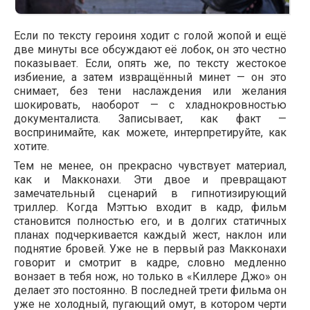
Если по тексту героиня ходит с голой жопой и ещё
две минуты все обсуждают её лобок, он это честно
показывает. Если, опять же, по тексту жестокое
избиение, а затем извращённый минет — он это
снимает, без тени наслаждения или желания
шокировать, наоборот — с хладнокровностью
документалиста. Записывает, как факт —
воспринимайте, как можете, интерпретируйте, как
хотите.
Тем не менее, он прекрасно чувствует материал,
как и Макконахи. Эти двое и превращают
замечательный сценарий в гипнотизирующий
триллер. Когда Мэттью входит в кадр, фильм
становится полностью его, и в долгих статичных
планах подчеркивается каждый жест, наклон или
поднятие бровей. Уже не в первый раз Макконахи
говорит и смотрит в кадре, словно медленно
вонзает в тебя нож, но только в «Киллере Джо» он
делает это постоянно. В последней трети фильма он
уже не холодный, пугающий омут, в котором черти