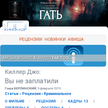
РЕЦЕНЗИИ
НОВИНКИ
АФИША
МУЗЫКАЛЬНОЕ AI ВИДЕО
FAB TOOL
Киллер Джо
:
Вы не заплатили
Гоша БЕРЛИНСКИЙ
,
9 февраля 2013
Статьи
»
Рецензия
Криминальное
О ФИЛЬМЕ
:
РЕЦЕНЗИЯ
|
КАДРЫ: 13
|