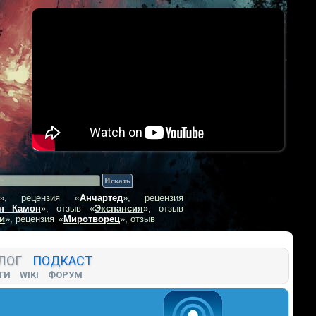
», рецензия
«
Анчартед
», рецензия
н Камон
», отзыв
«
Экспансия
», отзыв
и
», рецензия
«
Миротворец
», отзыв
ЛОГ
ПОДКАСТ
ТИ
WIKI
ФОРУМ