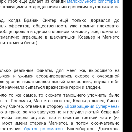
арк Уэбб ещё делает из спайди
малохольного хипстера в
е кажущимся стародавними сингеровским мутантикам за
ад, когда Брайан Сингер ещё только дорвался до
ных эффектов, общественность уже помнит плоховато,
вообще прошла в одном сплошном комикс-угаре, помнятся
зматично играющие в шахматишки Ксавьер и Магнето
нито» меня бесят).
олько реальные фанаты, для меня же, выросшего на
прыжки и ужимки ассоциировались скорее с очередной
але уровня выкатывался лысый колясочник, внушал тебе
бя начинали сыпаться вражеские герои и злодеи.
ило то же самое, то сюжета тамошнего упомнить было
ь от Росомахи, Магнето нагнетал, Ксавьер лысел, бинго.
ому Сингер, отвалив в сторону
«Возвращения Супермена»
о-в-трико, за что заслуженно и получил лютый, бешеный
нчайз сперва спустил пар в свисток третьей части (из
мост имени старика Магнето), а потом окончательно
ивостоянии
братов-росомахов
. Бакенбардов Джекмана