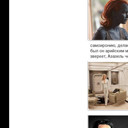
самоиронию, делае
был он арийским м
звереет, Азазель 