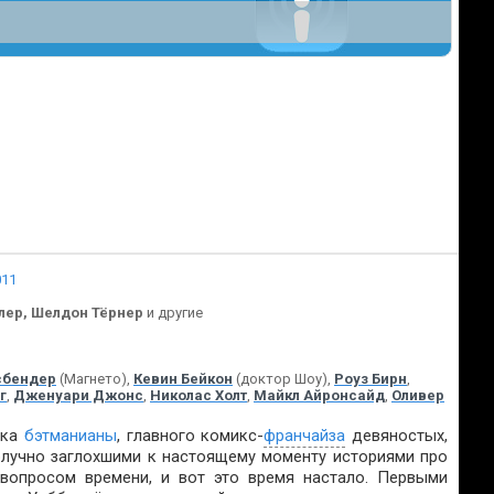
011
лер, Шелдон Тёрнер
и другие
сбендер
(Магнето),
Кевин Бейкон
(доктор Шоу),
Роуз Бирн
,
г
,
Дженуари Джонс
,
Николас Холт
,
Майкл Айронсайд
,
Оливер
ска
бэтманианы
, главного комикс-
франчайза
девяностых,
олучно заглохшими к настоящему моменту историями про
опросом времени, и вот это время настало. Первыми