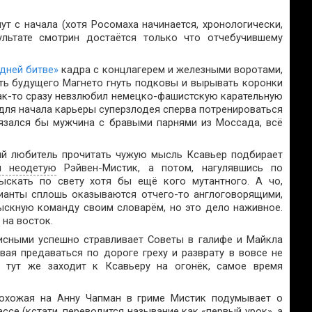
ут с начала (хотя Росомаха начинается, хронологически,
ультате смотрин достаётся только что отчебучившему
дней битве»
кадра с концлагерем и железными воротами,
ить будущего Магнето гнуть подковы и вырывать коронки
как-то сразу невзлюбил немецко-фашистскую карательную
 для начала карьеры суперзлодея сперва потренироваться
вязался бы мужчина с бравыми парнями из Моссада, всё
ый любитель прочитать чужую мысль Ксавьер подбирает
 неодетую
Рэйвен-Мистик, а потом, нагулявшись по
ыскать по свету хотя бы ещё кого мутантного. А чо,
ианты сплошь оказываются отчего-то англоговорящими,
зыскную команду своим словарём, но это дело наживное.
 на восток.
исными успешно стравливает Советы в галифе и Майкла
вая предаваться по дороге греху и разврату в вовсе не
о тут же заходит к Ксавьеру на огонёк, самое время
похожая на Анну Чапман в гриме Мистик подумывает о
ссе (кстати, переводится называние как «первый урок», а