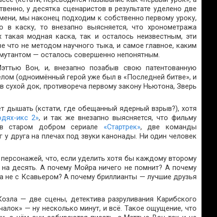
ственно, у десятка сценаристов в результате уделено две
амени, мы наконец подходим к собственно первому уроку,
о в каску, то внезапно выясняется, что хронометража
х такая модная каска, так и осталось неизвестным, эти
е что не методом научного тыка, и самое главное, каким
мутантом — осталось совершенно непонятным.
эттью Вон, и, внезапно позабыв свою патентованную
елом (одноимённый герой уже был в «Последней битве», и
в сухой док, противореча первому закону Ньютона, Зверь
т дышать (кстати, где обещанный ядерный взрыв?), хотя
дях-икс 2»
, и так же внезапно выясняется, что фильму
к в старом добром сериале
«Стартрек»
, две команды
 у друга на плечах под звуки канонады. Ни один человек
 персонажей, что, если уделить хотя бы каждому второму
й на десять. А почему Мойра ничего не помнит? А почему
 а не с Ксавьером? А почему бриллианты — лучшие друзья
Козла — две сцены, детектива разруливания Карибского
алок» — ну несколько минут, и всё. Такое ощущение, что