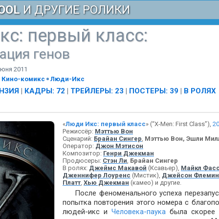
OOL
И ДРУГИЕ РОЛИКИ
кс: первый класс
:
ация генов
июня 2011
Кино-комикс
Люди-Икс
НЗИЯ
|
КАДРЫ: 72
|
ТРЕЙЛЕРЫ: 23
|
ПОСТЕРЫ: 39
|
В РОЛЯХ
«
Люди Икс: первый класс
» (“X-Men: First Class”),
2
Режиссёр:
Мэттью Вон
Сценарий:
Брайан Сингер
,
Мэттью Вон, Эшли Мил
Оператор:
Джон Мэтисон
Композитор:
Генри Джекман
Продюсеры:
Стэн Ли
,
Брайан Сингер
В ролях:
Джеймс Макавой
(Ксавьер),
Майкл Фас
Дженнифер Лоуренс
(Мистик),
Джейсон Флемин
Платт
,
Хью Джекман
(камео) и другие.
После феноменального успеха перезапу
попытка повторения этого номера с благоп
людей-икс и
Человека-паука
была скорее в