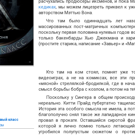
расчухались продюсеры иксменов, и пока М
кедиках
, мы можем лицезреть приквел к уж
авторством Мэттью Вона.
Что там было одиннадцать лет наз
массированных пост-матричных компьютер
поскольку первая половина нулевых годов 
только бакенбарды Хью Джекмана и хари
(простите старика, написание «Завьер» и «Маг
Кто там на ком стоял, помнят уже т
видеоиграх, а не на комиксах, все эти 
«мясной» стрелялкой-бродилкой, где в нач
смысл борьбы бобра с козлом, а потом на те
Поскольку у Сингера в общем происход
нереально. Китти Прайд пубертатно тащилас
История эта особого смысла не имела, а пот
благополучно снял такое же лапидарное кин
вый класс
провал в прокате. Оставшийся сиротой фра
ры
которой я лично помню только летающий 
угробился полупустым сюжетом о прот