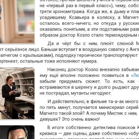
не «первый раз в первый класс»), чему, соб
трети хронометража. Когда же, в дыму и пл
усадившему Ксавьера в коляску, а Магнет
осталось всего-ничего, но откуда у русски
оказались понятыми, а эти подставными разв
образом доктор Козло стало термоядерным 
Да и чёрт бы с ним, плюёт слюной М
т серьёзное лицо. Баньши вступает в воздушную схватку с Анг
алчегом с крылышками), подлодку героически транспортируют 
чертенеет, остальные тоже исполняют нумера.
Наконец доктор Козло внезапно забывае
ему ещё вполне положено появиться в
«Лю
забыли придумать сюжет. То есть, ка
встраиваются в шеренгу и долго рыдают друг
не пострадал, мутанты негодуют.
И действительно, в фильме та-а-ак много
по пять минут, получается минисериал сери
Магнето такой злой? А почему Мистик с ним,
девушек? Это очень важно!
В итоге собственно детектива поисков 
кризиса — две сцены, даже собственно «обуч