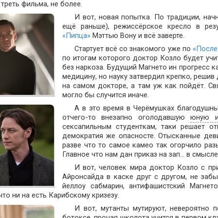
 треть фильма, не более.
И вот, новая попытка. По традиции, начн
ещё раньше), режиссёрское кресло в рез
«Пипца»
Мэттью Вону и всё заверте.
Стартует всё со знакомого уже по
«После
по итогам которого доктор Козло будет уч
без наркоза. Будущий Магнето ин прогресс 
медицину, но науку затвердил крепко, решив
на самом докторе, а там уж как пойдёт. С
могло бы случится иначе.
А в это время в Черёмушках благодушн
отчего-то внезапно оголодавшую
юную и
сексапильным студенткам, таки решает от
демократия же опасносте. Отысканные дев
разве что то самое камео так огорчило ра
Главное что нам дан приказ на зап… в смысле
И вот, человек мира доктор Козло с пр
Айронсайда в каске друг с другом, не забы
йеллоу сабмарин, антифашистский Магнет
что ни на есть Карибскому кризезу.
И вот, мутанты мутируют, невероятно 
ботоксе, прочая школота учится в первом кла