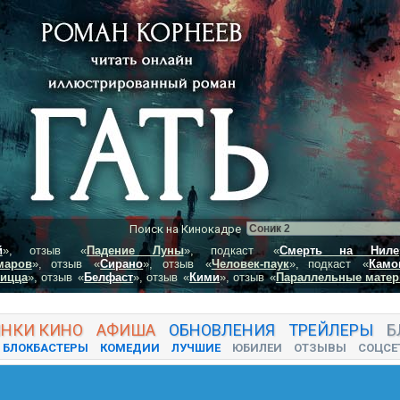
Поиск на Кинокадре
й
», отзыв
«
Падение Луны
», подкаст
«
Смерть на Ниле
маров
», отзыв
«
Сирано
», отзыв
«
Человек-паук
», подкаст
«
Камо
пицца
», отзыв
«
Белфаст
», отзыв
«
Кими
», отзыв
«
Параллельные матер
ИНКИ
КИНО
АФИША
ОБНОВЛЕНИЯ
ТРЕЙЛЕРЫ
Б
БЛОКБАСТЕРЫ
КОМЕДИИ
ЛУЧШИЕ
ЮБИЛЕИ
ОТЗЫВЫ
СОЦСЕ